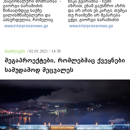
„ნაციონალური მოძრაობა” -
ნიკა გვარამია - ჩემი
გიორგი ბარამიძის
აზრით, ენამ გაუსწრო აზრს
წინააღმდეგ საქმე
და არ არის ეს კარგი, თუმცა
ცილისმწამებლური და
თუ რაიმეში არ მეპარება
აბსურდულია, რომელიც
ეჭვი, გიორგი ბარამიძის
ივანიშვილის რეჟიმის
პატრიოტიზმია -
www.interpressnews.ge
www.interpressnews.ge
პოლიტიკურ მიზნებსა და
პროკურატურა რომ
რუსული პროპაგანდის
პოლიტიკურ დევნას
ამოცანებს ემსახურება - ეს
ახორციელებს, ამასაც არ
შეთითხნილი საქმე
სჭირდება მტკიცება
დასტურია ამ რეჟიმის
სიახლეები
/
02.01.2021 / 14:30
რუსული ბუნების
მეგაპროექტები, რომლებმაც ქვეყნები
სამუდამოდ შეცვალეს