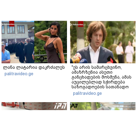
ლანა ლატარია დაკრძალეს
"ეს არის სამარცხვინო,
ამაზრზენია ასეთი
palitravideo.ge
განცხადების მოსმენა, ამას
აუცილებლად სჭირდება
საზოგადოების სათანადო
რეაქცია" - ირაკლი
palitravideo.ge
კობახიძე