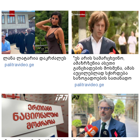
ლანა ლატარია დაკრძალეს
"ეს არის სამარცხვინო,
ამაზრზენია ასეთი
palitravideo.ge
განცხადების მოსმენა, ამას
აუცილებლად სჭირდება
საზოგადოების სათანადო
რეაქცია" - ირაკლი
palitravideo.ge
კობახიძე