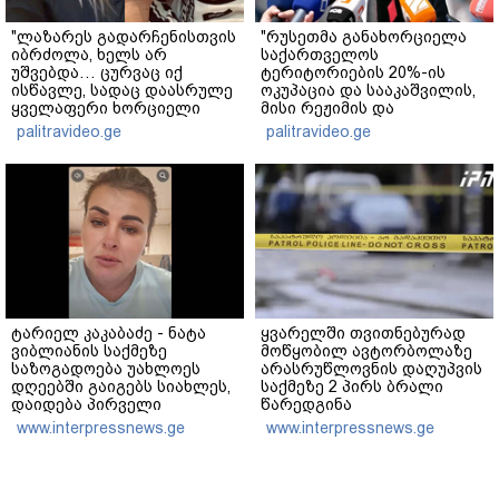
"ლაზარეს გადარჩენისთვის
"რუსეთმა განახორციელა
იბრძოლა, ხელს არ
საქართველოს
უშვებდა… ცურვაც იქ
ტერიტორიების 20%-ის
ისწავლე, სადაც დაასრულე
ოკუპაცია და სააკაშვილის,
ყველაფერი ხორციელი
მისი რეჟიმის და
ცხოვრებიდან" – რას წერს
"ნაცმოძრაობის" ღალატი
palitravideo.ge
palitravideo.ge
ხობში დაღუპული დედა-
ვერანაირად ვერ
შვილის ახლობელი?
გადაფარავს ამ
დანაშაულს" - ირაკლი
კობახიძე
ტარიელ კაკაბაძე - ნატა
ყვარელში თვითნებურად
ვიბლიანის საქმეზე
მოწყობილ ავტორბოლაზე
საზოგადოება უახლოეს
არასრუწლოვნის დაღუპვის
დღეებში გაიგებს სიახლეს,
საქმეზე 2 პირს ბრალი
დაიდება პირველი
წარედგინა
მნიშვნელოვანი შედეგი და
www.interpressnews.ge
www.interpressnews.ge
ოფიციალურად ცნობენ
დაზარალებულად