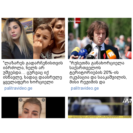
"ლაზარეს გადარჩენისთვის
"რუსეთმა განახორციელა
იბრძოლა, ხელს არ
საქართველოს
უშვებდა… ცურვაც იქ
ტერიტორიების 20%-ის
ისწავლე, სადაც დაასრულე
ოკუპაცია და სააკაშვილის,
ყველაფერი ხორციელი
მისი რეჟიმის და
ცხოვრებიდან" – რას წერს
"ნაცმოძრაობის" ღალატი
palitravideo.ge
palitravideo.ge
ხობში დაღუპული დედა-
ვერანაირად ვერ
შვილის ახლობელი?
გადაფარავს ამ
დანაშაულს" - ირაკლი
კობახიძე