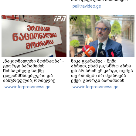
რეაქცია" - ირაკლი
palitravideo.ge
კობახიძე
„ნაციონალური მოძრაობა” -
ნიკა გვარამია - ჩემი
გიორგი ბარამიძის
აზრით, ენამ გაუსწრო აზრს
წინააღმდეგ საქმე
და არ არის ეს კარგი, თუმცა
ცილისმწამებლური და
თუ რაიმეში არ მეპარება
აბსურდულია, რომელიც
ეჭვი, გიორგი ბარამიძის
ივანიშვილის რეჟიმის
პატრიოტიზმია -
www.interpressnews.ge
www.interpressnews.ge
პოლიტიკურ მიზნებსა და
პროკურატურა რომ
რუსული პროპაგანდის
პოლიტიკურ დევნას
ამოცანებს ემსახურება - ეს
ახორციელებს, ამასაც არ
შეთითხნილი საქმე
სჭირდება მტკიცება
დასტურია ამ რეჟიმის
რუსული ბუნების