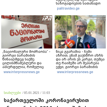
საზოგადოების სათანადო
რეაქცია" - ირაკლი
palitravideo.ge
კობახიძე
„ნაციონალური მოძრაობა” -
ნიკა გვარამია - ჩემი
გიორგი ბარამიძის
აზრით, ენამ გაუსწრო აზრს
წინააღმდეგ საქმე
და არ არის ეს კარგი, თუმცა
ცილისმწამებლური და
თუ რაიმეში არ მეპარება
აბსურდულია, რომელიც
ეჭვი, გიორგი ბარამიძის
ივანიშვილის რეჟიმის
პატრიოტიზმია -
www.interpressnews.ge
www.interpressnews.ge
პოლიტიკურ მიზნებსა და
პროკურატურა რომ
რუსული პროპაგანდის
პოლიტიკურ დევნას
ამოცანებს ემსახურება - ეს
ახორციელებს, ამასაც არ
შეთითხნილი საქმე
სჭირდება მტკიცება
დასტურია ამ რეჟიმის
სიახლეები
/
05.01.2021 / 11:03
რუსული ბუნების
საქართველოში კორონავირუსით