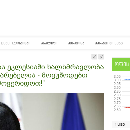
ᲢᲔᲥᲜᲝᲚᲝᲒᲘᲔᲑᲘ
ᲐᲜᲐᲚᲘᲖᲘ
ᲞᲔᲠᲡᲝᲜᲐ
ᲣᲫᲠᲐᲕᲘ ᲥᲝᲜᲔᲑᲐ
ოფიც
ბა ეკლესიაში ხალხმრავლობა
ტარებელია - მოვუწოდებთ
მოვერიდოთ!"
1 USD