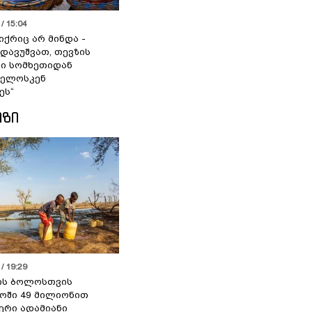
/ 15:04
იქრიც არ მინდა -
 დავუშვათ, თევზის
დი სომხეთიდან
ველოსკენ
ეს“
ᲘᲖᲘ
/ 19:29
ის ბოლოსთვის
ოში 49 მილიონით
იერი ადამიანი