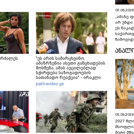
05.08.2026 
„ამაზე ფ
არ უნდა
ეს ნაკა
საქართ
წამოვიდ
ᲐᲜᲐᲚ
კრძალეს
"ეს არის სამარცხვინო,
ამაზრზენია ასეთი განცხადების
მოსმენა, ამას აუცილებლად
სჭირდება საზოგადოების
სათანადო რეაქცია" - ირაკლი
კობახიძე
palitravideo.ge
05.08.2026 
2027 წლ
მსოფლი
მეტი მშ