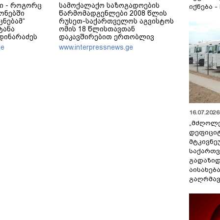
ი - როგორც
სამოქალაქო საზოგადოების
იქნება -
ონებში
წარმომადგენლები 2008 წლის
ცნებამ“
რუსეთ-საქართველოს აგვისტოს
ტანა
ომის 18 წლისთავთან
მდინარაძეს
დაკავშირებით ერთობლივ
ა ექნება:
განცხადებას ავრცელებენ
ge
www.interpressnews.ge
ოამზადოს
 ამოცანაა,
უნველყოფა
აქსად
16.07.2026 
„მძღოლ
დეფიცი
მტკივნ
საქართ
გადაზიდ
აისახებ
გაღრმავ