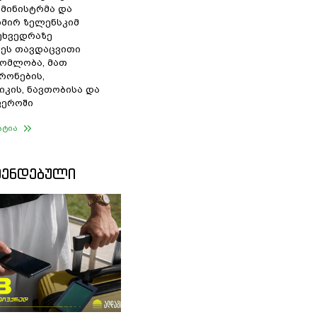
 მინისტრმა და
მირ ზელენსკიმ
შეხვედრაზე
ეს თავდაცვითი
ომლობა, მათ
რონების,
იკის, ნავთობისა და
ფეროში
ატია
ᲛᲔᲜᲓᲔᲑᲣᲚᲘ