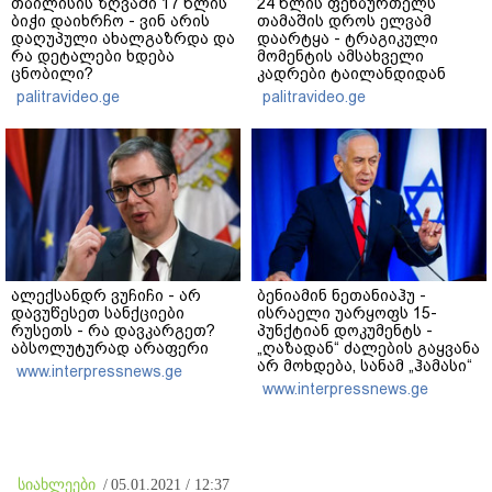
თბილისის ზღვაში 17 წლის
24 წლის ფეხბურთელს
ბიჭი დაიხრჩო - ვინ არის
თამაშის დროს ელვამ
დაღუპული ახალგაზრდა და
დაარტყა - ტრაგიკული
რა დეტალები ხდება
მომენტის ამსახველი
ცნობილი?
კადრები ტაილანდიდან
მედიაში ვრცელდება
palitravideo.ge
palitravideo.ge
ალექსანდრ ვუჩიჩი - არ
ბენიამინ ნეთანიაჰუ -
დავუწესეთ სანქციები
ისრაელი უარყოფს 15-
რუსეთს - რა დავკარგეთ?
პუნქტიან დოკუმენტს -
აბსოლუტურად არაფერი
„ღაზადან“ ძალების გაყვანა
არ მოხდება, სანამ „ჰამასი“
www.interpressnews.ge
ნამდვილად არ
www.interpressnews.ge
განიარაღდება
სიახლეები
/
05.01.2021 / 12:37