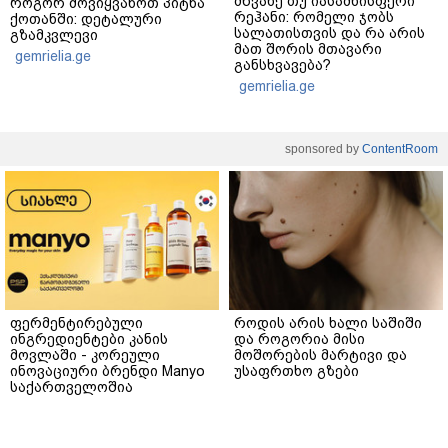
მწვანე თუ იასამნისფერი
როგორ მოვიყვანოთ პიტნა
რეჰანი: რომელი ჯობს
ქოთანში: დეტალური
სალათისთვის და რა არის
გზამკვლევი
მათ შორის მთავარი
gemrielia.ge
განსხვავება?
gemrielia.ge
sponsored by
ContentRoom
ფერმენტირებული
როდის არის ხალი საშიში
ინგრედიენტები კანის
და როგორია მისი
მოვლაში - კორეული
მოშორების მარტივი და
ინოვაციური ბრენდი Manyo
უსაფრთხო გზები
საქართველოშია