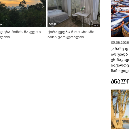
იდება მიწის ნაკვეთი
ქირავდება 5 ოთახიანი
თუმში
ბინა ვარკეთილში
05.08.2026 
„ამაზე ფ
არ უნდა
ეს ნაკა
საქართ
წამოვიდ
ᲐᲜᲐᲚ