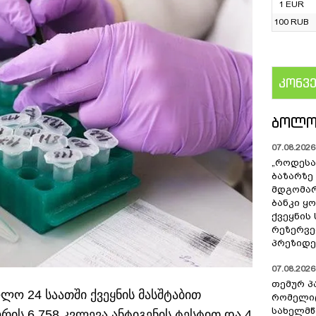
1 EUR
100 RUB
კონვ
US
ᲑᲝᲚᲝ
07.08.2026 
„როდესა
ბაზარზე
მდგომარ
ბანკი ყ
ქვეყნის
რეზერვებ
პრეზიდე
07.08.2026 
თემურ პ
ლო 24 საათში ქვეყნის მასშტაბით
რომელიც
სახელმ
რის 6 758 კვლევა ანტიგენის ტესტით და 4