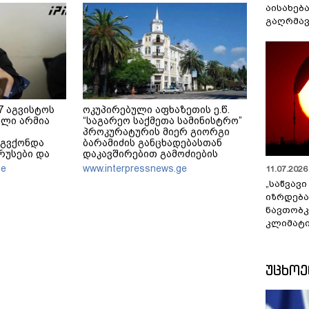
აისახებ
გაღრმავ
7 აგვისტოს
ოკუპირებული აფხაზეთის ე.წ.
ლი არმია
“საგარეო საქმეთა სამინისტრო”
პროკურატურის მიერ გიორგი
 გვქონდა
ბარამიძის განცხადებასთან
რუსები და
დაკავშირებით გამოძიების
სები
დაწყებას ეხმაურება
ge
www.interpressnews.ge
11.07.2026 
აწერენ
„საწვავი
იზრდება
ნავთობკ
კლიმატი
ᲣᲪᲮᲝ