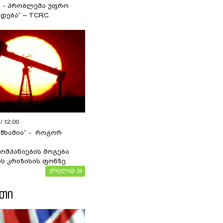
ა - პრობლემა უფრო
დება“ – TCRC
/ 12:00
 შხამია“ - როგორ
ომპანიების მოგება
ს კრიზისის ფონზე
ვრცლად
ᲔᲗᲘ