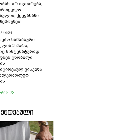
ბას, არ აღიარებს,
ქართველო
ბულია, ქვეყანაში
შემოუშვა!
/ 14:21
იებო სამსახური -
ულია 3 პირი,
ც სისტემატურად
დნენ ცნობილი
ის
ცირებულ ვისკისა
ა ალკოჰოლურ
ბს
ატია
ᲛᲔᲜᲓᲔᲑᲣᲚᲘ