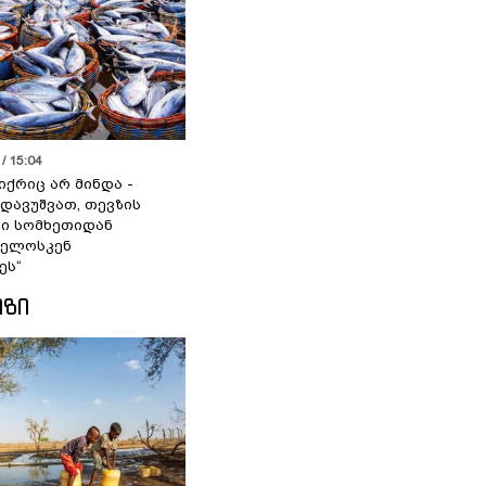
/ 15:04
იქრიც არ მინდა -
 დავუშვათ, თევზის
დი სომხეთიდან
ველოსკენ
ეს“
ᲘᲖᲘ