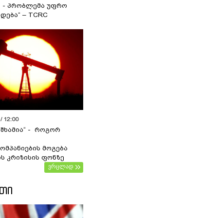
ა - პრობლემა უფრო
დება“ – TCRC
/ 12:00
 შხამია“ - როგორ
ომპანიების მოგება
ს კრიზისის ფონზე
ვრცლად
ᲔᲗᲘ