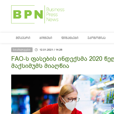
ᲛᲗᲐᲕᲐᲠᲘ
ᲑᲘᲖᲜᲔᲡᲘ
ᲤᲘᲜᲐᲜᲡᲔᲑᲘ
ᲔᲙᲝᲜᲝᲛᲘᲙᲐ
სიახლეები
12.01.2021 / 14:26
FAO-ს ფასების ინდექსმა 2020 წ
მაქსიმუმს მიაღწია