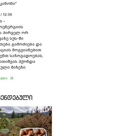
კანონი"
/ 12:38
ი -
ოენერგიის
ს პირველ ორ
აზე სუს-ში
თება გამოძიება და
ციას მოგვიანებით
ენთ საზოგადოებას,
გათიშვას ჰქონდა
ული მიზეზი
ატია
ᲛᲔᲜᲓᲔᲑᲣᲚᲘ