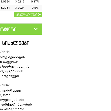
3.0264
3.0212
-0.17%
3.2281
3.2024
-0.8%
ყველა ვალუტა
ერტორი
D
GEL
 ᲡᲘᲐᲮᲚᲔᲔᲑᲘ
/ 14:41
ბაზე პერანგის
ან საცურაო
ი სიარულისთვის
ომდე ჯარიმის
 მოგიწევთ
/ 13:57
დოებამ უკვე
ა, რომ
ილეში კანონი
 გამჭვირვალობის
და არავითარი