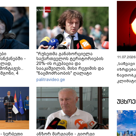
ები
"რუსეთმა განახორციელა
11.07.2026 
მანქანებში -
საქართველოს ტერიტორიების
ულად,
20%-ის ოკუპაცია და
„საწვავი
ონტაჟეს...
სააკაშვილის, მისი რეჟიმის და
იზრდება
 მგონი, 4
"ნაცმოძრაობის" ღალატი
ნავთობკ
ეკა კუპატაძე
ვერანაირად ვერ გადაფარავს
palitravideo.ge
კლიმატი
ამ დანაშაულს" - ირაკლი
კობახიძე
ᲣᲪᲮᲝ
- სერბეთი
ანზორ მარგიანი - გიორგი