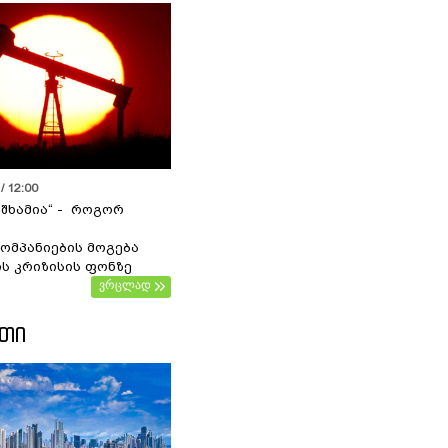
/ 12:00
 შხამია“ - როგორ
ომპანიების მოგება
ს კრიზისის ფონზე
ვრცლად
ᲔᲗᲘ