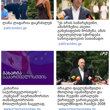
ლანა ლატარია დაკრძალეს
"ეს არის სამარცხვინო,
ამაზრზენია ასეთი
palitravideo.ge
განცხადების მოსმენა, ამას
აუცილებლად სჭირდება
საზოგადოების სათანადო
რეაქცია" - ირაკლი
palitravideo.ge
კობახიძე
„გახარია
ირაკლი ფავლენიშვილი -
საქართველოსთვის“ -
მხოლოდ ივანიშვილი და
„ოცნებამ" საერთაშორისო
მისი რეჟიმი აბრალებს
თანამეგობრობის
ქართველ ჯარისკაცებს და
მობილიზების ნაცვლად,
სახელმწიფოს რაიმეს 2008
საკუთარი ქვეყნის
წლის აგვისტოს ომში -
www.interpressnews.ge
www.interpressnews.ge