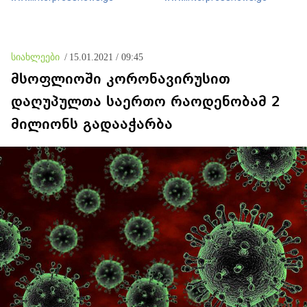
დადანაშაულება არჩია -
არანაირი დანაშაული არ
ცინიკურია, რომ ოკუპაციასა
დაბრალებია ქართულ
და ოკუპაციის მსხვერპლ
მხარეს
მოქალაქეებზე მეტად ე.წ.
„რუსოფობიის“ გამო სწუხან
სიახლეები
/
15.01.2021 / 09:45
მსოფლიოში კორონავირუსით
დაღუპულთა საერთო რაოდენობამ 2
მილიონს გადააჭარბა