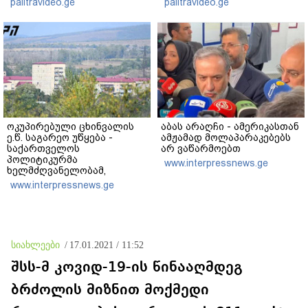
palitravideo.ge
palitravideo.ge
ხობში დაღუპული დედა-
ვერანაირად ვერ
შვილის ახლობელი?
გადაფარავს ამ
დანაშაულს" - ირაკლი
კობახიძე
ოკუპირებული ცხინვალის
აბას არაღჩი - ამერიკასთან
ე.წ. საგარეო უწყება -
ამჟამად მოლაპარაკებებს
საქართველოს
არ ვაწარმოებთ
პოლიტიკურმა
www.interpressnews.ge
ხელმძღვანელობამ,
ირაკლი კობახიძის სახით,
www.interpressnews.ge
ოფიციალურად აღიარა
მიხეილ სააკაშვილი
სამხედრო აგრესიის
დამნაშავედ - ამიტომ, 2008
წლის აგვისტოს ომზე
სიახლეები
/
17.01.2021 / 11:52
პასუხისმგებლობა უნდა
დაეკისროს ქვეყანას
შსს-მ კოვიდ-19-ის წინააღმდეგ
ბრძოლის მიზნით მოქმედი