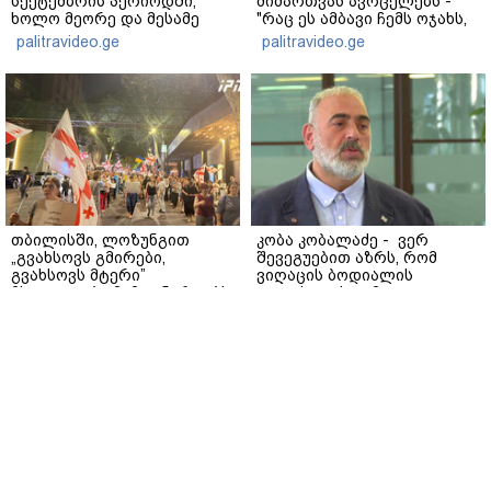
სექტემბრის პერიოდში,
მიმართვას ავრცელებს -
ხოლო მეორე და მესამე
"რაც ეს ამბავი ჩემს ოჯახს,
ეტაპებზე...
ჩემს ანასტასიას გადახდა
palitravideo.ge
palitravideo.ge
თავს, მის მერე მე მე არ
ვარ"
თბილისში, ლოზუნგით
კობა კობალაძე - ვერ
„გვახსოვს გმირები,
შევეგუებით აზრს, რომ
გვახსოვს მტერი”
ვიღაცის ბოდიალის
მსვლელობა მიმდინარეობს
გულისთვის გამოვიდეთ
მკვლელები -
www.interpressnews.ge
აინტერესებდათ,
www.interpressnews.ge
საბრძოლო მოქმედებების
დროს გვქონდა თუ არა
შემხებლობა გიორგი
ბარამიძესთან, რომელ
პოზიციებში გამოირჩა
სიჩაუქით და
თავგანწირვით