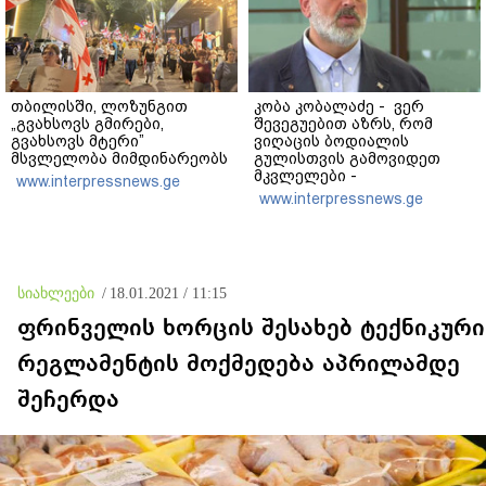
თბილისში, ლოზუნგით
კობა კობალაძე - ვერ
„გვახსოვს გმირები,
შევეგუებით აზრს, რომ
გვახსოვს მტერი”
ვიღაცის ბოდიალის
მსვლელობა მიმდინარეობს
გულისთვის გამოვიდეთ
მკვლელები -
www.interpressnews.ge
აინტერესებდათ,
www.interpressnews.ge
საბრძოლო მოქმედებების
დროს გვქონდა თუ არა
შემხებლობა გიორგი
ბარამიძესთან, რომელ
პოზიციებში გამოირჩა
სიახლეები
/
18.01.2021 / 11:15
სიჩაუქით და
თავგანწირვით
ფრინველის ხორცის შესახებ ტექნიკური
რეგლამენტის მოქმედება აპრილამდე
შეჩერდა