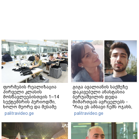
ფორმების რეალიზაცია
გიგა ავალიანის საქმეზე
პირველი კლასის
დაკავებული ანასტასია
მოსწავლეებისთვის 1–14
ბერუაშვილის დედა
სექტემბრის პერიოდში,
მიმართვას ავრცელებს -
ხოლო მეორე და მესამე
"რაც ეს ამბავი ჩემს ოჯახს,
ეტაპებზე...
ჩემს ანასტასიას გადახდა
palitravideo.ge
palitravideo.ge
თავს, მის მერე მე მე არ
ვარ"