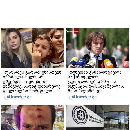
"ლაზარეს გადარჩენისთვის
"რუსეთმა განახორციელა
იბრძოლა, ხელს არ
საქართველოს
უშვებდა… ცურვაც იქ
ტერიტორიების 20%-ის
ისწავლე, სადაც დაასრულე
ოკუპაცია და სააკაშვილის,
ყველაფერი ხორციელი
მისი რეჟიმის და
ცხოვრებიდან" – რას წერს
"ნაცმოძრაობის" ღალატი
palitravideo.ge
palitravideo.ge
ხობში დაღუპული დედა-
ვერანაირად ვერ
შვილის ახლობელი?
გადაფარავს ამ
დანაშაულს" - ირაკლი
კობახიძე