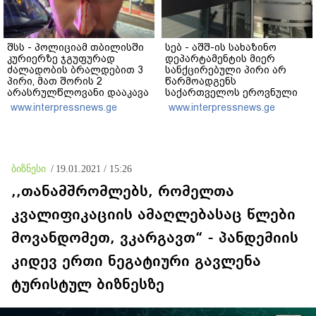
შსს - პოლიციამ თბილისში
სებ - აშშ-ის სახაზინო
კურიერზე ჯგუფურად
დეპარტამენტის მიერ
ძალადობის ბრალდებით 3
სანქცირებული პირი არ
პირი, მათ შორის 2
წარმოადგენს
არასრულწლოვანი დააკავა
საქართველოს ეროვნული
- კიდევ 2 პირის დაკავების
ბანკის რეგულირებულ
www.interpressnews.ge
www.interpressnews.ge
მიზნით კი შესაბამისი
სუბიექტს
ღონისძიებები ტარდება
ბიზნესი
/
19.01.2021 / 15:26
,,თანამშრომლებს, რომელთა
კვალიფიკაციის ამაღლებასაც წლები
მოვანდომეთ, ვკარგავთ“ - პანდემიის
კიდევ ერთი ნეგატიური გავლენა
ტურისტულ ბიზნესზე