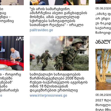
05.08.2026 
ბი
"ეს არის სამარცხვინო,
დაც
ამაზრზენია ასეთი განცხადების
„ამაზე ფ
ნდა -
მოსმენა, ამას აუცილებლად
არ უნდა
ლოვანიც
სჭირდება საზოგადოების
ეს ნაკა
სათანადო რეაქცია" - ირაკლი
საქართ
კობახიძე
palitravideo.ge
წამოვიდ
ᲐᲜᲐᲚ
ი - როგორც
სამოქალაქო საზოგადოების
ონებში
წარმომადგენლები 2008 წლის
ცნებამ“
რუსეთ-საქართველოს აგვისტოს
ტანა
ომის 18 წლისთავთან
მდინარაძეს
დაკავშირებით ერთობლივ
ა ექნება:
განცხადებას ავრცელებენ
05.08.2026 
ge
www.interpressnews.ge
ოამზადოს
2027 წლ
 ამოცანაა,
მსოფლი
უნველყოფა
მეტი მშ
აქსად