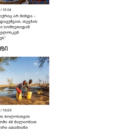
/ 15:04
იქრიც არ მინდა -
 დავუშვათ, თევზის
დი სომხეთიდან
ველოსკენ
ეს“
ᲘᲖᲘ
/ 19:29
ის ბოლოსთვის
ოში 49 მილიონით
იერი ადამიანი