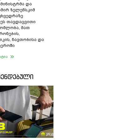
 მინისტრმა და
მირ ზელენსკიმ
შეხვედრაზე
ეს თავდაცვითი
ომლობა, მათ
რონების,
იკის, ნავთობისა და
ფეროში
ატია
ᲛᲔᲜᲓᲔᲑᲣᲚᲘ