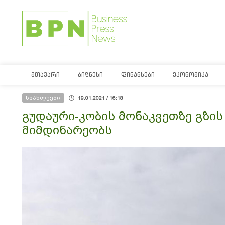
ᲛᲗᲐᲕᲐᲠᲘ
ᲑᲘᲖᲜᲔᲡᲘ
ᲤᲘᲜᲐᲜᲡᲔᲑᲘ
ᲔᲙᲝᲜᲝᲛᲘᲙᲐ
სიახლეები
19.01.2021 / 16:18
გუდაური-კობის მონაკვეთზე გზის
მიმდინარეობს