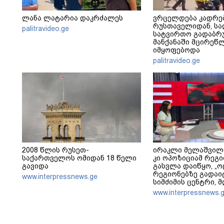
ლანა ლატარია დაკრძალეს
ვრცელდება კადრე
რუსთაველიდან, სა
palitravideo.ge
სატვირთო გადაბრუ
მანქანაში მცირეწ
იმყოფებოდა
palitravideo.ge
2008 წლის რუსეთ-
ირაკლი მელაშვილ
საქართველოს ომიდან 18 წელი
კი ოპოზიციამ რეგი
გავიდა
გასვლა დაიწყო, „ო
რეგიონებზე გადაი
www.interpressnews.ge
სიმძიმის ცენტრი, 
პოლიტიკური ფუნქცი
www.interpressnews.
არჩევნებისთვის მ
საქართველო - მათი
მაქსიმალური უზრ
ოპოზიციის დასაქს