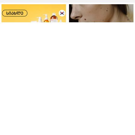
ფერმენტირებული
როდის არის ხალი საშიში
ინგრედიენტები კანის
და როგორია მისი
მოვლაში - კორეული
მოშორების მარტივი და
ინოვაციური ბრენდი Manyo
უსაფრთხო გზები
საქართველოშია