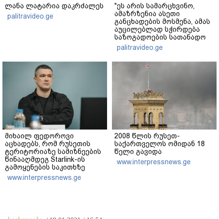
ლანა ლატარია დაკრძალეს
"ეს არის სამარცხვინო,
ამაზრზენია ასეთი
palitravideo.ge
განცხადების მოსმენა, ამას
აუცილებლად სჭირდება
საზოგადოების სათანადო
რეაქცია" - ირაკლი
palitravideo.ge
კობახიძე
მიხაილ ფედოროვი
2008 წლის რუსეთ-
აცხადებს, რომ რუსეთის
საქართველოს ომიდან 18
ტერიტორიაზე სამიზნეების
წელი გავიდა
წინააღმდეგ Starlink-ის
www.interpressnews.ge
გამოყენების საკითხზე
ილონ მასკთან
www.interpressnews.ge
მოლაპარაკებებს
აწარმოებს