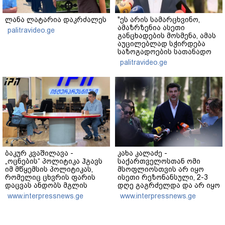
ლანა ლატარია დაკრძალეს
"ეს არის სამარცხვინო,
ამაზრზენია ასეთი
palitravideo.ge
განცხადების მოსმენა, ამას
აუცილებლად სჭირდება
საზოგადოების სათანადო
რეაქცია" - ირაკლი
palitravideo.ge
კობახიძე
ბაკურ კვაშილავა -
კახა კალაძე -
„ოცნების“ პოლიტიკა ჰგავს
საქართველოსთან ომი
იმ მწყემსის პოლიტიკას,
მსოფლიოსთვის არ იყო
რომელიც ცხვრის ფარის
ისეთი რეზონანსული, 2-3
დაცვას ანდობს მგლის
დღე გაგრძელდა და არ იყო
კეთილ ნებას, მისი
საკმარისი, რომ რუსეთისა
www.interpressnews.ge
www.interpressnews.ge
“მშვიდობა” არის მათრახის
და რუსი ხალხის
ქვეშ მშვიდობა - 2008 წელს
წინააღმდეგ აეგორებინათ
„ოცნება“ რომ ყოფილიყო,
ის კამპანია, რასაც დღეს