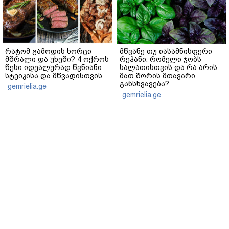
რატომ გამოდის ხორცი
მწვანე თუ იასამნისფერი
მშრალი და უხეში? 4 ოქროს
რეჰანი: რომელი ჯობს
წესი იდეალურად წვნიანი
სალათისთვის და რა არის
სტეიკისა და მწვადისთვის
მათ შორის მთავარი
განსხვავება?
gemrielia.ge
gemrielia.ge
sponsored by
ContentRoom
ფერმენტირებული
როდის არის ხალი საშიში
ინგრედიენტები კანის
და როგორია მისი