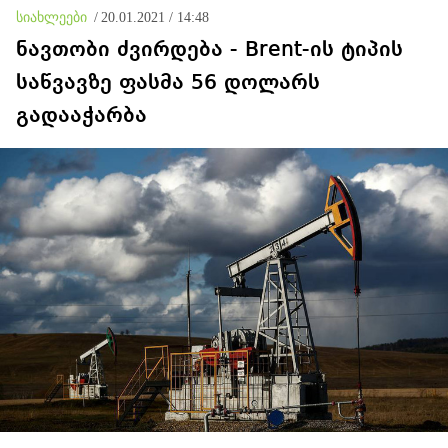
ისტერიკების ფონზე
სიახლეები
/
20.01.2021 / 14:48
წყნარად მდგარი პოლიცია
ნავთობი ძვირდება - Brent-ის ტიპის
საწვავზე ფასმა 56 დოლარს
გადააჭარბა