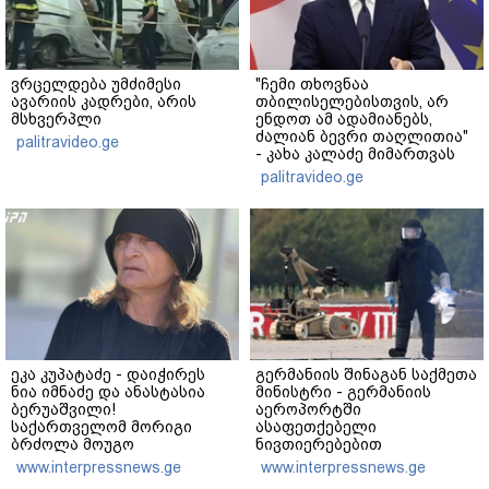
ვრცელდება უმძიმესი
"ჩემი თხოვნაა
ავარიის კადრები, არის
თბილისელებისთვის, არ
მსხვერპლი
ენდოთ ამ ადამიანებს,
ძალიან ბევრი თაღლითია"
palitravideo.ge
- კახა კალაძე მიმართვას
ავრცელებს
palitravideo.ge
ეკა კუპატაძე - დაიჭირეს
გერმანიის შინაგან საქმეთა
ნია იმნაძე და ანასტასია
მინისტრი - გერმანიის
ბერუაშვილი!
აეროპორტში
საქართველომ მორიგი
ასაფეთქებელი
ბრძოლა მოუგო
ნივთიერებებით
მკვლელებს! იმნაძე-
დატვირთული დრონის
www.interpressnews.ge
www.interpressnews.ge
ნავროზაშვილები არიან
აღმოჩენა საფრთხის ახალ