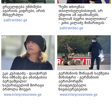
ვრცელდება უმძიმესი
"ჩემი თხოვნაა
ავარიის კადრები, არის
თბილისელებისთვის, არ
მსხვერპლი
ენდოთ ამ ადამიანებს,
ძალიან ბევრი თაღლითია"
palitravideo.ge
- კახა კალაძე მიმართვას
ავრცელებს
palitravideo.ge
ეკა კუპატაძე - დაიჭირეს
გერმანიის შინაგან საქმეთა
ნია იმნაძე და ანასტასია
მინისტრი - გერმანიის
ბერუაშვილი!
აეროპორტში
საქართველომ მორიგი
ასაფეთქებელი
ბრძოლა მოუგო
ნივთიერებებით
მკვლელებს! იმნაძე-
დატვირთული დრონის
www.interpressnews.ge
www.interpressnews.ge
ნავროზაშვილები არიან
აღმოჩენა საფრთხის ახალ
მანიპულატორები,
დონეს აღნიშნავს
კადრებში მე ვნახე თამუნა
ნავროზაშვილის