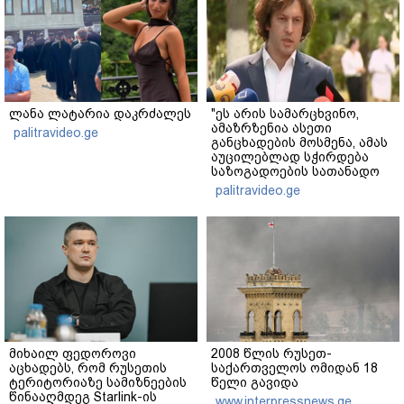
ლანა ლატარია დაკრძალეს
"ეს არის სამარცხვინო,
ამაზრზენია ასეთი
palitravideo.ge
განცხადების მოსმენა, ამას
აუცილებლად სჭირდება
საზოგადოების სათანადო
რეაქცია" - ირაკლი
palitravideo.ge
კობახიძე
მიხაილ ფედოროვი
2008 წლის რუსეთ-
აცხადებს, რომ რუსეთის
საქართველოს ომიდან 18
ტერიტორიაზე სამიზნეების
წელი გავიდა
წინააღმდეგ Starlink-ის
www.interpressnews.ge