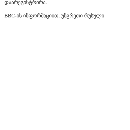
დაარეგისტრირა.
BBC-ის ინფორმაციით, უნგრეთი რუსული
ვაქცინით მოსახლეობის აცრას თებერვლიდან
დაიწყებს. ამას გარდა ქვეყანაში ასევე
გამოიყენებენ ბრიტანულ AstraZeneca-ს ვაქცინას.
აღსანიშნავია, რომ ევროკავშირის
მედიკამენტების ევროპულ სააგენტოს
კორონავირუსის წინააღმდეგ ამ ორი ვაქცინიდან
ავტორიზაცია არცერთისთვის არ გაუცია.
BBC-ის მიხედვით, უნგრეთის ხელისუფლება
უახლოეს მომავალში ასევე გეგმავს ჩინური
ვაქცინის 1 მილიონი დოზის შეძენას.
უნგრეთში პანდემიის დაწყებიდან კორონავრუსის
355 000-ზე მეტი შემთხვევა დაფიქსირდა, ვირუსს