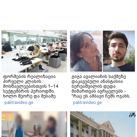
ფორმების რეალიზაცია
გიგა ავალიანის საქმეზე
პირველი კლასის
დაკავებული ანასტასია
მოსწავლეებისთვის 1–14
ბერუაშვილის დედა
სექტემბრის პერიოდში,
მიმართვას ავრცელებს -
ხოლო მეორე და მესამე
"რაც ეს ამბავი ჩემს ოჯახს,
ეტაპებზე...
ჩემს ანასტასიას გადახდა
palitravideo.ge
palitravideo.ge
თავს, მის მერე მე მე არ
ვარ"