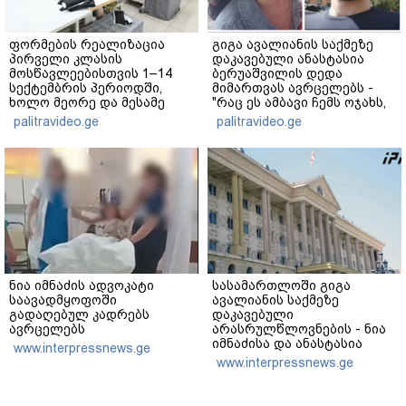
ფორმების რეალიზაცია
გიგა ავალიანის საქმეზე
პირველი კლასის
დაკავებული ანასტასია
მოსწავლეებისთვის 1–14
ბერუაშვილის დედა
სექტემბრის პერიოდში,
მიმართვას ავრცელებს -
ხოლო მეორე და მესამე
"რაც ეს ამბავი ჩემს ოჯახს,
ეტაპებზე...
ჩემს ანასტასიას გადახდა
palitravideo.ge
palitravideo.ge
თავს, მის მერე მე მე არ
ვარ"
ნია იმნაძის ადვოკატი
სასამართლოში გიგა
საავადმყოფოში
ავალიანის საქმეზე
გადაღებულ კადრებს
დაკავებული
ავრცელებს
არასრულწლოვნების - ნია
იმნაძისა და ანასტასია
www.interpressnews.ge
ბერუაშვილის პროცესი
www.interpressnews.ge
მიმდინარეობს