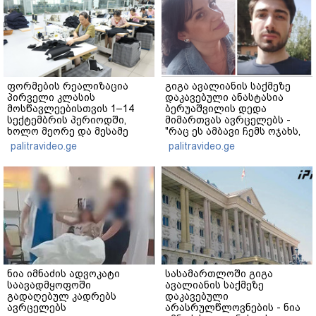
ფორმების რეალიზაცია
გიგა ავალიანის საქმეზე
პირველი კლასის
დაკავებული ანასტასია
მოსწავლეებისთვის 1–14
ბერუაშვილის დედა
სექტემბრის პერიოდში,
მიმართვას ავრცელებს -
ხოლო მეორე და მესამე
"რაც ეს ამბავი ჩემს ოჯახს,
ეტაპებზე...
ჩემს ანასტასიას გადახდა
palitravideo.ge
palitravideo.ge
თავს, მის მერე მე მე არ
ვარ"
ნია იმნაძის ადვოკატი
სასამართლოში გიგა
საავადმყოფოში
ავალიანის საქმეზე
გადაღებულ კადრებს
დაკავებული
ავრცელებს
არასრულწლოვნების - ნია