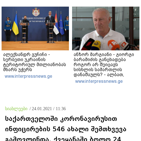
ხობში დაღუპული დედა-
ვერანაირად ვერ
შვილის ახლობელი?
გადაფარავს ამ
დანაშაულს" - ირაკლი
კობახიძე
ალექსანდრ ვუჩიჩი -
ანზორ მარგიანი - გიორგი
სერბეთი უკრაინის
ბარამიძის განცხადება
ტერიტორიულ მთლიანობას
როგორ არ შეიცავს
მხარს უჭერს
სისხლის სამართლის
დანაშაულს? - ალბათ,
www.interpressnews.ge
დავალება ჰქონდა
www.interpressnews.ge
ვიღაცისგან, თორემ როგორ
შეიძლებოდა ამის თქმა?
სიახლეები
/
24.01.2021 / 11:36
საქართველოში კორონავირუსით
ინფიცირების 546 ახალი შემთხვევა
გამოვლინდა, ქვეყანაში ბოლო 24