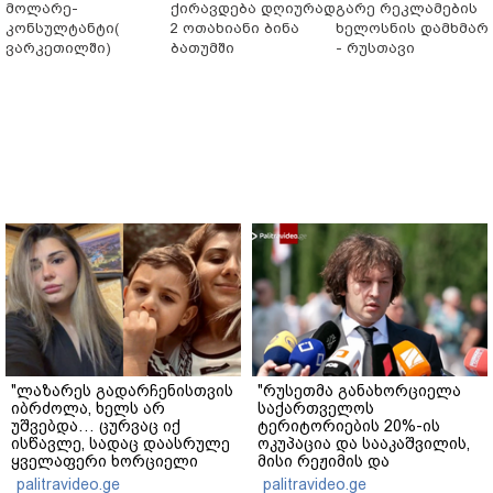
მოლარე-
ქირავდება დღიურად
გარე რეკლამების
კონსულტანტი(
2 ოთახიანი ბინა
ხელოსნის დამხმარ
ვარკეთილში)
ბათუმში
- რუსთავი
"ლაზარეს გადარჩენისთვის
"რუსეთმა განახორციელა
იბრძოლა, ხელს არ
საქართველოს
უშვებდა… ცურვაც იქ
ტერიტორიების 20%-ის
ისწავლე, სადაც დაასრულე
ოკუპაცია და სააკაშვილის,
ყველაფერი ხორციელი
მისი რეჟიმის და
ცხოვრებიდან" – რას წერს
"ნაცმოძრაობის" ღალატი
palitravideo.ge
palitravideo.ge