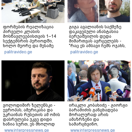
ფორმების რეალიზაცია
გიგა ავალიანის საქმეზე
პირველი კლასის
დაკავებული ანასტასია
მოსწავლეებისთვის 1–14
ბერუაშვილის დედა
სექტემბრის პერიოდში,
მიმართვას ავრცელებს -
ხოლო მეორე და მესამე
"რაც ეს ამბავი ჩემს ოჯახს,
ეტაპებზე...
ჩემს ანასტასიას გადახდა
palitravideo.ge
palitravideo.ge
თავს, მის მერე მე მე არ
ვარ"
ვოლოდიმირ ზელენსკი -
ირაკლი კობახიძე - გიორგი
ევროპას, ამერიკასა და
ბარამიძის განცხადება
უკრაინას რუსეთის ამ ომის
მორალურად არის
დასრულება უკვე დიდი
ამაზრზენი და
ხანია სურთ, ეს მხოლოდ
სამარცხვინო,
პუტინს არ სურს - მეტი
სამართლებრივ მხარეს რაც
www.interpressnews.ge
www.interpressnews.ge