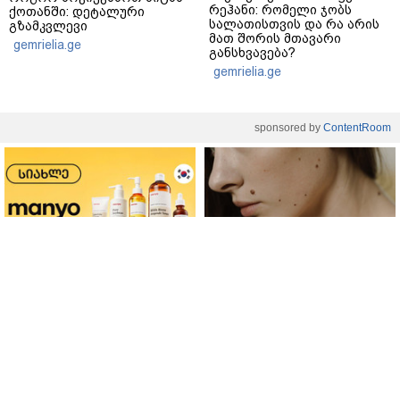
რეჰანი: რომელი ჯობს
ქოთანში: დეტალური
სალათისთვის და რა არის
გზამკვლევი
მათ შორის მთავარი
gemrielia.ge
განსხვავება?
gemrielia.ge
sponsored by
ContentRoom
ფერმენტირებული
როდის არის ხალი საშიში
ინგრედიენტები კანის
და როგორია მისი
მოვლაში - კორეული
მოშორების მარტივი და
ინოვაციური ბრენდი Manyo
უსაფრთხო გზები
საქართველოშია