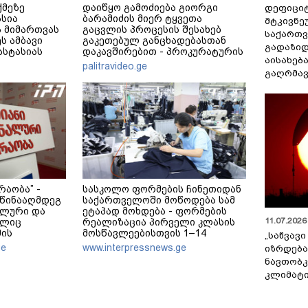
ქმეზე
დაიწყო გამოძიება გიორგი
დეფიცი
ასია
ბარამიძის მიერ ტყვეთა
მტკივნ
 მიმართვას
გაცვლის პროცესის შესახებ
საქართ
ს ამბავი
გაკეთებულ განცხადებასთან
გადაზიდ
ნასტასიას
დაკავშირებით - პროკურატურის
აისახებ
მერე მე მე
განცხადება
palitravideo.ge
გაღრმავ
რაობა” -
სასკოლო ფორმების ჩინეთიდან
 წინააღმდეგ
საქართველოში მოწოდება სამ
ბლური და
ეტაპად მოხდება - ფორმების
11.07.2026 
ელიც
რეალიზაცია პირველი კლასის
მის
მოსწავლეებისთვის 1–14
„საწვავი
სა და
სექტემბრის პერიოდში, ხოლო
ge
www.interpressnews.ge
იზრდება
დის
მეორე და მესამე ეტაპებზე -
ნავთობკ
ბა - ეს
ოქტომბრიდან დეკემბრის
კლიმატი
 დასტურია ამ
ჩათვლით განხორციელდება
ნების