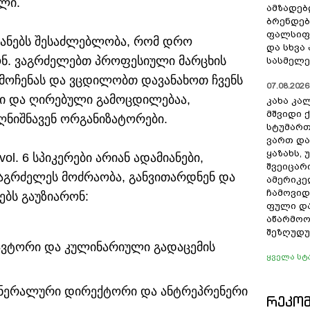
ლი.
ამზადებ
ბრენდებ
ფალსიფი
იანებს შესაძლებლობა, რომ დრო
და სხვ
ნ. ვაგრძელებთ პროფესიული მარცხის
სასმელე
რმოჩენას და ვცდილობთ დავანახოთ ჩვენს
07.08.2026 
ლი და ღირებული გამოცდილებაა,
კახა კა
მშვიდი ქ
ღნიშნავენ ორგანიზატორები.
სტუმართ
ვართ და
ყაზახს, 
ol. 6 სპიკერები არიან ადამიანები,
შვეიცარ
ააგრძელეს მოძრაობა, განვითარდნენ და
ამერიკე
ჩამოვიდ
ებს გაუზიარონ:
ფული და
აწარმოო
შეზღუდუ
 ავტორი და კულინარიული გადაცემის
ყველა სტ
 გენერალური დირექტორი და ანტრეპრენერი
ᲠᲔᲙᲝ