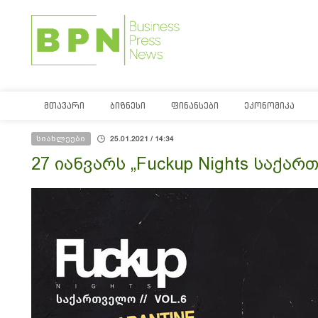
ᲛᲗᲐᲕᲐᲠᲘ
ᲑᲘᲖᲜᲔᲡᲘ
ᲤᲘᲜᲐᲜᲡᲔᲑᲘ
ᲔᲙᲝᲜᲝᲛᲘᲙᲐ
სიახლეები
25.01.2021 / 14:34
27 იანვარს „Fuckup Nights საქა