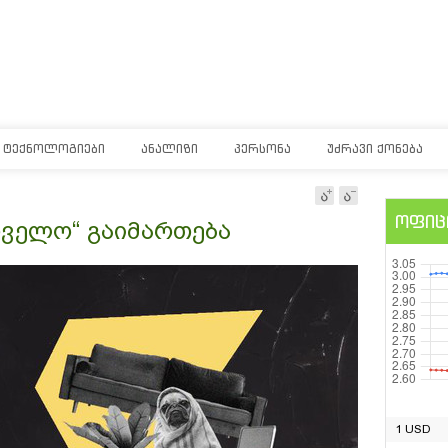
ᲢᲔᲥᲜᲝᲚᲝᲒᲘᲔᲑᲘ
ᲐᲜᲐᲚᲘᲖᲘ
ᲞᲔᲠᲡᲝᲜᲐ
ᲣᲫᲠᲐᲕᲘ ᲥᲝᲜᲔᲑᲐ
ოფიც
რთველო“ გაიმართება
1 USD