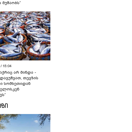
ა მუშაობს“
/ 15:04
იქრიც არ მინდა -
 დავუშვათ, თევზის
დი სომხეთიდან
ველოსკენ
ეს“
ᲘᲖᲘ