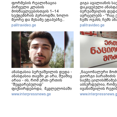
ფორმების რეალიზაცია
გიგა ავალიანის სა
პირველი კლასის
დაკავებული ანასტ
მოსწავლეებისთვის 1–14
ბერუაშვილის დედა
სექტემბრის პერიოდში, ხოლო
ავრცელებს - "რაც ე
მეორე და მესამე ეტაპებზე...
ჩემს ოჯახს, ჩემს ა
გადახდა თავს, მის 
palitravideo.ge
palitravideo.ge
არ ვარ"
ანასტასია ბერუაშვილის დედა -
„ნაციონალური მოძ
ანასტასია თავში კი არა, შუაშიც
გიორგი ბარამიძის
არაა - ის, რომ ერთ-ერთის
საქმე ცილისმწამე
“შეყვარებულად”
აბსურდულია, რომ
ფიქსირდებოდა, მკვლელობაში
ივანიშვილის რეჟი
თანამონაწილეობაზე არ
პოლიტიკურ მიზნებ
www.interpressnews.ge
www.interpressnews.
მიუთითებს - უნდა დაერეკა
რუსული პროპაგან
პოლიციაში და უნდა ეთქვა, რომ
ამოცანებს ემსახურე
ჩხუბი მოხდა, მაგრამ რომც
შეთითხნილი საქმე
დაერეკა, ამასაც სხვა განხილვა
რეჟიმის რუსული ბუ
მოჰყვებოდა