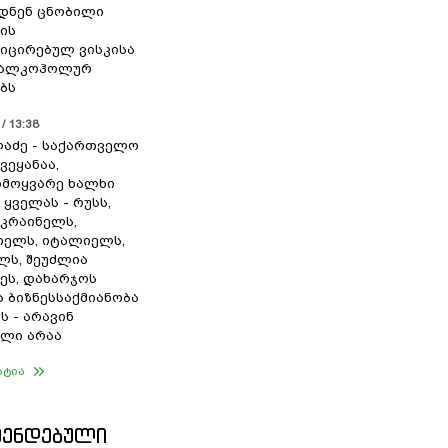
დნენ ცნობილი
ის
ცირებულ ვისკისა
ა ალკოჰოლურ
ბს
/ 13:38
ლაძე - საქართველო
ვეყანაა,
მოყვარე ხალხი
 ყველას - რუსს,
უკრაინელს,
იელს, იტალიელს,
ლს, შეუძლია
ეს, დახარჯოს
 ბიზნესსაქმიანობა
ს - არავინ
ლი არაა
ატია
ᲛᲔᲜᲓᲔᲑᲣᲚᲘ