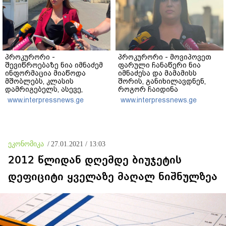
პროკურორი -
პროკურორი - მოვიპოვეთ
შევიწროებაზე ნია იმნაძემ
ფარული ჩანაწერი ნია
ინფორმაცია მიაწოდა
იმნაძესა და მამამისს
მშობლებს, კლასის
შორის, განიხილავდნენ,
დამრიგებელს, ასევე,
როგორ ჩაიდინა
ალექსანდრე გაბაშვილს -
გაბაშვილმა დანაშაული -
www.interpressnews.ge
www.interpressnews.ge
ასეთი წარსული
ნიას მამა ამბობს, რომ
გამოცდილების
არასწორად მოიქცა, თუმცა
ადამიანისთვის
მამას ეუბნება, რომ
ინფორმაციის მიწოდება,
სხვანაირად ვერ
რომ მასწავლებელი
მოიქცეოდა, თანამედროვე
ეკონომიკა
/
27.01.2021 / 13:03
სექსუალურად ავიწროებდა,
ეპოქაში სხვანაირად ხდება
ფაქტობრივად, წაქეზება
2012 წლიდან დღემდე ბიუჯეტის
იყო
დეფიციტი ყველაზე მაღალ ნიშნულზეა