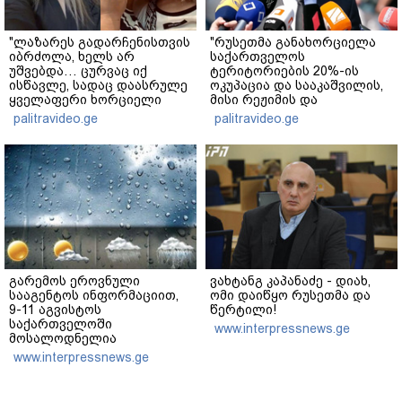
"ლაზარეს გადარჩენისთვის
"რუსეთმა განახორციელა
იბრძოლა, ხელს არ
საქართველოს
უშვებდა… ცურვაც იქ
ტერიტორიების 20%-ის
ისწავლე, სადაც დაასრულე
ოკუპაცია და სააკაშვილის,
ყველაფერი ხორციელი
მისი რეჟიმის და
ცხოვრებიდან" – რას წერს
"ნაცმოძრაობის" ღალატი
palitravideo.ge
palitravideo.ge
ხობში დაღუპული დედა-
ვერანაირად ვერ
შვილის ახლობელი?
გადაფარავს ამ
დანაშაულს" - ირაკლი
კობახიძე
გარემოს ეროვნული
ვახტანგ კაპანაძე - დიახ,
სააგენტოს ინფორმაციით,
ომი დაიწყო რუსეთმა და
9-11 აგვისტოს
წერტილი!
საქართველოში
www.interpressnews.ge
მოსალოდნელია
დროგამოშვებით წვიმა
www.interpressnews.ge