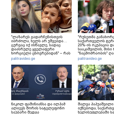
"ლაზარეს გადარჩენისთვის
"რუსეთმა განახორ
იბრძოლა, ხელს არ უშვებდა…
საქართველოს ტერ
ცურვაც იქ ისწავლე, სადაც
20%-ის ოკუპაცია დ
დაასრულე ყველაფერი
სააკაშვილის, მისი
ხორციელი ცხოვრებიდან" – რას
"ნაცმოძრაობის" ღ
წერს ხობში დაღუპული დედა-
ვერანაირად ვერ გ
palitravideo.ge
palitravideo.ge
შვილის ახლობელი?
ამ დანაშაულს" - ი
კობახიძე
ნიკოლ ფაშინიანსა და ილჰამ
შალვა პაპუაშვილი 
ალიევს შორის სატელეფონო
იქნებოდა, საქართ
საუბარი შედგა
ხელისუფლებაში ს