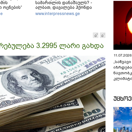
მის
სამართლის დანაშაულს? -
 ოცნების“
ალბათ, დავალება ჰქონდა
ლი ძალა რომ
ვიღაცისგან, თორემ როგორ
ge
www.interpressnews.ge
8 წლის ომი
შეიძლებოდა ამის თქმა?
იდი
კრაინის ომი
ებულება 3.2995 ლარი გახდა
11.07.2026 
„საწვავი
იზრდება
ნავთობკ
კლიმატი
ᲣᲪᲮᲝ