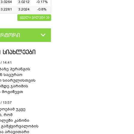
3.0264
3.0212
-0.17%
3.2281
3.2024
-0.8%
ყველა ვალუტა
ერტორი
D
GEL
 ᲡᲘᲐᲮᲚᲔᲔᲑᲘ
/ 14:41
ბაზე პერანგის
ან საცურაო
ი სიარულისთვის
ომდე ჯარიმის
 მოგიწევთ
/ 13:57
დოებამ უკვე
ა, რომ
ილეში კანონი
 გამჭვირვალობის
და არავითარი