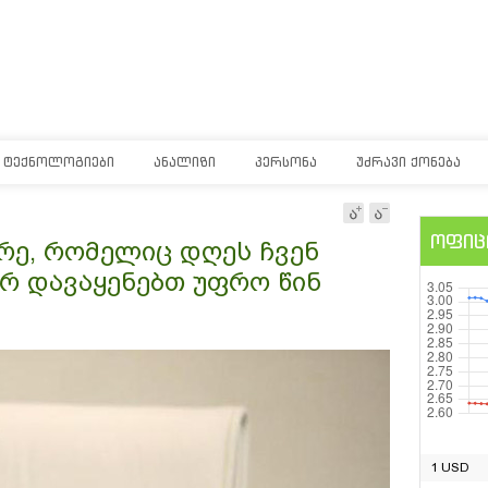
ᲢᲔᲥᲜᲝᲚᲝᲒᲘᲔᲑᲘ
ᲐᲜᲐᲚᲘᲖᲘ
ᲞᲔᲠᲡᲝᲜᲐ
ᲣᲫᲠᲐᲕᲘ ᲥᲝᲜᲔᲑᲐ
ოფიც
არე, რომელიც დღეს ჩვენ
ერ დავაყენებთ უფრო წინ
1 USD