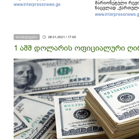
მარიონეტული რეჟი
www.interpressnews.ge
ნაცვლად „ქართული
მსგავსი პატრიოტუ
www.interpressnews.
ყოფილიყო, თუ 200
თუ არ იქნებოდა, დ
ალბათობით, არც უ
იქნებოდა
სიახლეები
28.01.2021 / 17:00
1 აშშ დოლარის ოფიციალური ღირ