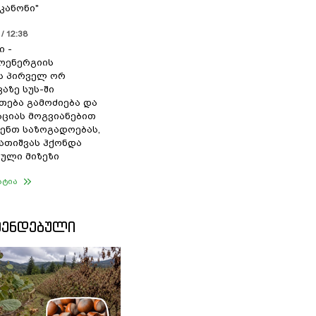
კანონი"
/ 12:38
ი -
ოენერგიის
ს პირველ ორ
აზე სუს-ში
თება გამოძიება და
ციას მოგვიანებით
ენთ საზოგადოებას,
გათიშვას ჰქონდა
ული მიზეზი
ატია
ᲛᲔᲜᲓᲔᲑᲣᲚᲘ