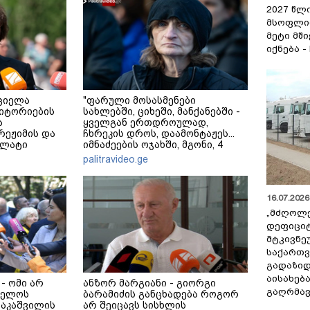
2027 წლ
მსოფლი
მეტი მშ
იქნება -
ციელა
"ფარული მოსასმენები
იტორიების
სახლებში, ციხეში, მანქანებში -
ა
ყველგან ერთდროულად,
 რეჟიმის და
ჩხრეკის დროს, დაამონტაჟეს...
ალატი
იმნაძეების ოჯახში, მგონი, 4
ადაფარავს
მოსასმენი იყო..." - ეკა კუპატაძე
palitravideo.ge
რაკლი
16.07.2026 
„მძღოლ
დეფიცი
მტკივნ
საქართ
გადაზიდ
აისახებ
- ომი არ
ანზორ მარგიანი - გიორგი
გაღრმავ
ველოს
ბარამიძის განცხადება როგორ
ააკაშვილის
არ შეიცავს სისხლის