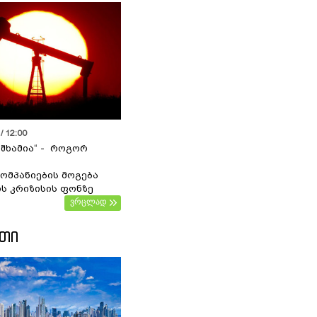
/ 12:00
 შხამია“ - როგორ
ომპანიების მოგება
ს კრიზისის ფონზე
ვრცლად
ᲔᲗᲘ