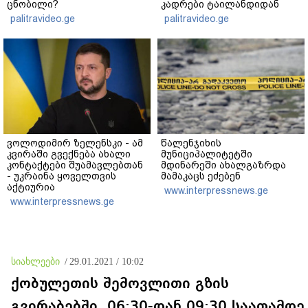
ცნობილი?
კადრები ტაილანდიდან
მედიაში ვრცელდება
palitravideo.ge
palitravideo.ge
ვოლოდიმირ ზელენსკი - ამ
წალენჯიხის
კვირაში გვექნება ახალი
მუნიციპალიტეტში
კონტაქტები შუამავლებთან
მდინარეში ახალგაზრდა
- უკრაინა ყოველთვის
მამაკაცს ეძებენ
აქტიურია
www.interpressnews.ge
www.interpressnews.ge
სიახლეები
/
29.01.2021 / 10:02
ქობულეთის შემოვლითი გზის
გვირაბებში, 06:30-დან 09:30 საათამდე