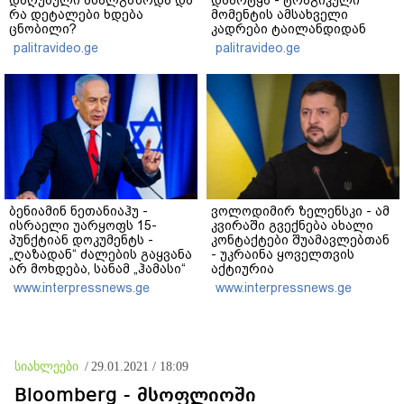
დაღუპული ახალგაზრდა და
დაარტყა - ტრაგიკული
რა დეტალები ხდება
მომენტის ამსახველი
ცნობილი?
კადრები ტაილანდიდან
მედიაში ვრცელდება
palitravideo.ge
palitravideo.ge
ბენიამინ ნეთანიაჰუ -
ვოლოდიმირ ზელენსკი - ამ
ისრაელი უარყოფს 15-
კვირაში გვექნება ახალი
პუნქტიან დოკუმენტს -
კონტაქტები შუამავლებთან
„ღაზადან“ ძალების გაყვანა
- უკრაინა ყოველთვის
არ მოხდება, სანამ „ჰამასი“
აქტიურია
ნამდვილად არ
www.interpressnews.ge
www.interpressnews.ge
განიარაღდება
სიახლეები
/
29.01.2021 / 18:09
Bloomberg - მსოფლიოში