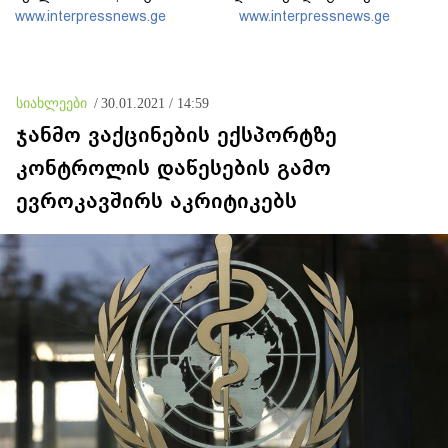
აფხაზეთში იყო - შემიძლია
ხსოვნას პატივი მიაგეს
www.interpressnews.ge
www.interpressnews.ge
ადამიანებს ვაჩვენო
უამრავი საბუთი, სადაც
კომისია მუშაობს და
ბარამიძე იქ არ ჩანს
სიახლეები
/
30.01.2021 / 14:59
ჯანმო ვაქცინების ექსპორტზე
კონტროლის დაწესების გამო
ევროკავშირს აკრიტიკებს