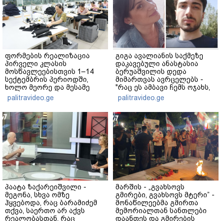
ფორმების რეალიზაცია
გიგა ავალიანის საქმეზე
პირველი კლასის
დაკავებული ანასტასია
მოსწავლეებისთვის 1–14
ბერუაშვილის დედა
სექტემბრის პერიოდში,
მიმართვას ავრცელებს -
ხოლო მეორე და მესამე
"რაც ეს ამბავი ჩემს ოჯახს,
ეტაპებზე...
ჩემს ანასტასიას გადახდა
palitravideo.ge
palitravideo.ge
თავს, მის მერე მე მე არ
ვარ"
პაატა ზაქარეიშვილი -
მარშის - „გვახსოვს
მეგონა, სხვა ომზე
გმირები, გვახსოვს მტერი” -
ჰყვებოდა, რაც ბარამიძემ
მონაწილეებმა გმირთა
თქვა, საერთო არ აქვს
მემორიალთან სანთლები
რეალობასთან, რაც
დაანთეს და გმირების