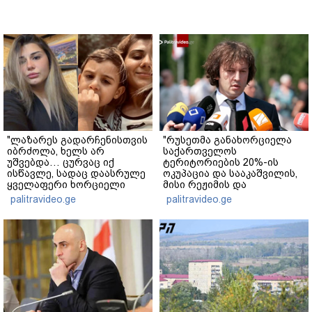
"ლაზარეს გადარჩენისთვის
"რუსეთმა განახორციელა
იბრძოლა, ხელს არ
საქართველოს
უშვებდა… ცურვაც იქ
ტერიტორიების 20%-ის
ისწავლე, სადაც დაასრულე
ოკუპაცია და სააკაშვილის,
ყველაფერი ხორციელი
მისი რეჟიმის და
ცხოვრებიდან" – რას წერს
"ნაცმოძრაობის" ღალატი
palitravideo.ge
palitravideo.ge
ხობში დაღუპული დედა-
ვერანაირად ვერ
შვილის ახლობელი?
გადაფარავს ამ
დანაშაულს" - ირაკლი
კობახიძე