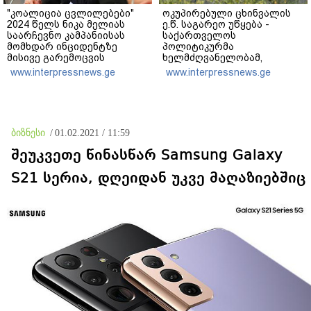
"კოალიცია ცვლილებები"
ოკუპირებული ცხინვალის
2024 წელს ნიკა მელიას
ე.წ. საგარეო უწყება -
საარჩევნო კამპანიისას
საქართველოს
მომხდარ ინციდენტზე
პოლიტიკურმა
მისივე გარემოცვის
ხელმძღვანელობამ,
წევრების - ცოტნე
ირაკლი კობახიძის სახით,
www.interpressnews.ge
www.interpressnews.ge
მირცხულავასა და გაბრიელ
ოფიციალურად აღიარა
კობაიძისთვის ბრალის
მიხეილ სააკაშვილი
წაყენებას "აბსურდულს"
სამხედრო აგრესიის
უწოდებს
დამნაშავედ - 2008 წლის
აგვისტოს ომზე
ბიზნესი
/
01.02.2021 / 11:59
პასუხისმგებლობა უნდა
დაეკისროს ქვეყანას
შეუკვეთე წინასწარ Samsung Galaxy
S21 სერია, დღეიდან უკვე მაღაზიებშიც