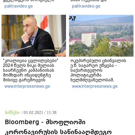
ცხოვრებიდან" – რას წერს
"ნაცმოძრაობის" ღალატი
palitravideo.ge
palitravideo.ge
ხობში დაღუპული დედა-
ვერანაირად ვერ
შვილის ახლობელი?
გადაფარავს ამ
დანაშაულს" - ირაკლი
კობახიძე
"კოალიცია ცვლილებები"
ოკუპირებული ცხინვალის
2024 წელს ნიკა მელიას
ე.წ. საგარეო უწყება -
საარჩევნო კამპანიისას
საქართველოს
მომხდარ ინციდენტზე
პოლიტიკურმა
მისივე გარემოცვის
ხელმძღვანელობამ,
წევრების - ცოტნე
ირაკლი კობახიძის სახით,
www.interpressnews.ge
www.interpressnews.ge
მირცხულავასა და გაბრიელ
ოფიციალურად აღიარა
კობაიძისთვის ბრალის
მიხეილ სააკაშვილი
წაყენებას "აბსურდულს"
სამხედრო აგრესიის
უწოდებს
დამნაშავედ - 2008 წლის
აგვისტოს ომზე
ბიზნესი
/
01.02.2021 / 11:38
პასუხისმგებლობა უნდა
დაეკისროს ქვეყანას
Bloomberg - მსოფლიოში
კორონავირუსის საწინააღმდეგო