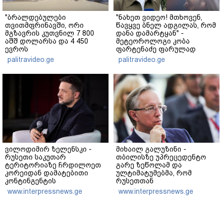
"ბრალდებულები
"ნახეთ ვიდეო! მთხოვენ,
თვითმფრინავში, ორი
წავყვე ბნელ ადგილას, რომ
მგზავრის კუთვნილ 7 800
დანა დამარტყან" -
აშშ დოლარსა და 4 450
მეტეოროლოგი კობა
ევროს
ფარტენაძე ფარულად
მართლსაწინააღმდეგოდ
გადაღებულ კადრებს
palitravideo.ge
palitravideo.ge
დაეუფლნენ" - დანაშაულის
აქვეყნებს
რა დეტალები ხდება
ცნობილი?
ვილოდიმირ ზელენსკი -
მიხაილ გალუზინი -
რუსეთი საკუთარ
თბილისზე უპრეცედენტო
ტერიტორიაზე ჩრდილოეთ
გარე ზეწოლამ და
კორეიდან დამატებითი
ულტიმატუმებმა, რომ
კონტინგენტის
რუსეთთან
განთავებისთვის ემზადება -
თანამშრომლობაზე უარი
www.interpressnews.ge
www.interpressnews.ge
მსოფლიოში ყველა უნდა
თქვას, ის შედეგი არ
მიხვდეს, თუ რას ნიშნავს ეს
გამოიღო, რისი იმედიც
დასავლეთს ჰქონდა -
ვცდილობთ