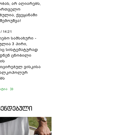
ბას, არ აღიარებს,
ქართველო
ბულია, ქვეყანაში
შემოუშვა!
/ 14:21
იებო სამსახური -
ულია 3 პირი,
ც სისტემატურად
დნენ ცნობილი
ის
ცირებულ ვისკისა
ა ალკოჰოლურ
ბს
ატია
ᲛᲔᲜᲓᲔᲑᲣᲚᲘ