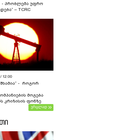
ა - პრობლემა უფრო
დება“ – TCRC
/ 12:00
 შხამია“ - როგორ
ომპანიების მოგება
ს კრიზისის ფონზე
ვრცლად
ᲔᲗᲘ