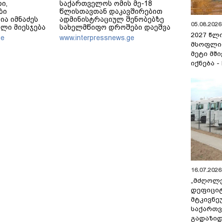
ი,
საქართველოს ომის მე-18
ბი
წლისთავთან დაკავშირებით
ია იმნაძეს
ადმინისტრაციულ შენობებზე
05.08.2026 
ელი მიესჯება
სახელმწიფო დროშები დაეშვა
2027 წლ
 არ ვედავებით
ge
www.interpressnews.ge
“წადი,
მსოფლი
აა, ჩვენ
მეტი მშ
,
იქნება -
16.07.2026 
„მძღოლ
დეფიცი
მტკივნ
საქართ
გადაზიდ