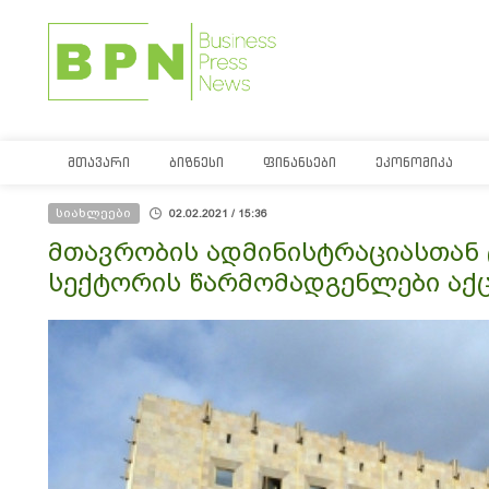
ᲛᲗᲐᲕᲐᲠᲘ
ᲑᲘᲖᲜᲔᲡᲘ
ᲤᲘᲜᲐᲜᲡᲔᲑᲘ
ᲔᲙᲝᲜᲝᲛᲘᲙᲐ
სიახლეები
02.02.2021 / 15:36
მთავრობის ადმინისტრაციასთან 
სექტორის წარმომადგენლები აქც