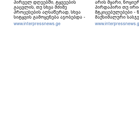
პირველ დღეებში, ტყვეების
არის მყარი, ნოყიერ
გაცვლის, თუ სხვა მძიმე
პირდაპირი თუ ირი
პროცესების აღსაწერად, სხვა
მტკიცებულებები - ნ
სიტყვის გამოყენება აჯობებდა -
მაქსიმალური სასჯ
არასდროს მითქვამს, რომ
- ჩვენ ნია იმნაძეს
www.interpressnews.ge
www.interpressnews.
ჩვენები ხელებაწეულს ან
იმას, რომ ეუბნება: 
დატყვევებულს "ხვრეტდნენ", ეგ
მოკალი“, ეს დაკვეთ
არასდროს მინახავს და არც
ვამბობთ, წაქეზებას
რაიმე ფაქტი ვიცი
მანიპულირებას