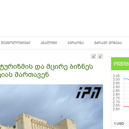
ᲢᲔᲥᲜᲝᲚᲝᲒᲘᲔᲑᲘ
ᲐᲜᲐᲚᲘᲖᲘ
ᲞᲔᲠᲡᲝᲜᲐ
ᲣᲫᲠᲐᲕᲘ ᲥᲝᲜᲔᲑᲐ
ოფიც
ტურიზმის და მცირე ბიზნეს
იას მართავენ
1 USD