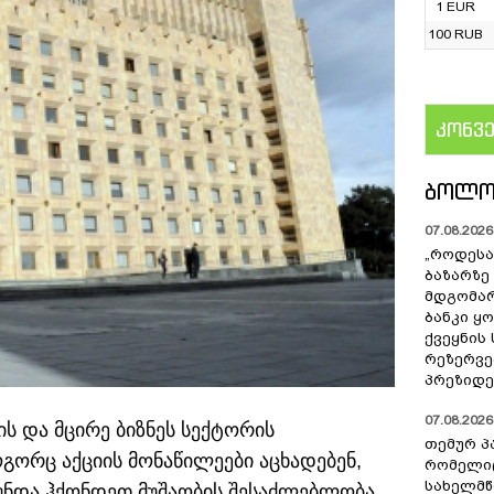
1 EUR
100 RUB
კონვ
US
ᲑᲝᲚᲝ
07.08.2026 
„როდესა
ბაზარზე
მდგომარ
ბანკი ყ
ქვეყნის
რეზერვებ
პრეზიდე
07.08.2026 
ს და მცირე ბიზნეს სექტორის
თემურ პ
გორც აქციის მონაწილეები აცხადებენ,
რომელიც
სახელმ
ს უნდა ჰქონდეთ მუშაობის შესაძლებლობა.