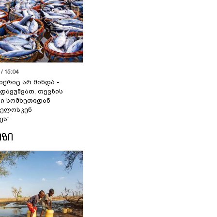
/ 15:04
იქრიც არ მინდა -
 დავუშვათ, თევზის
დი სომხეთიდან
ველოსკენ
ეს“
ᲘᲖᲘ