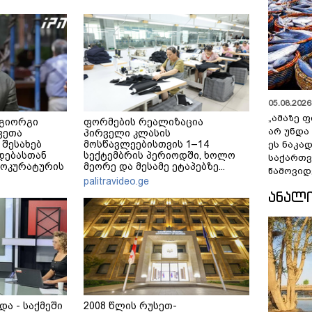
05.08.2026 
„ამაზე ფ
 გიორგი
ფორმების რეალიზაცია
არ უნდა
ვეთა
პირველი კლასის
 შესახებ
მოსწავლეებისთვის 1–14
ეს ნაკა
დებასთან
სექტემბრის პერიოდში, ხოლო
საქართ
როკურატურის
მეორე და მესამე ეტაპებზე...
წამოვიდ
palitravideo.ge
ᲐᲜᲐᲚ
და - საქმეში
2008 წლის რუსეთ-