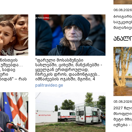
06.08.2026 
ბოიგარ
საუკეთე
მაღაზიე
ᲐᲜᲐᲚ
ნისთვის
"ფარული მოსასმენები
 უშვებდა…
სახლებში, ციხეში, მანქანებში -
, სადაც
ყველგან ერთდროულად,
ერი
ჩხრეკის დროს, დაამონტაჟეს...
იდან" – რას
იმნაძეების ოჯახში, მგონი, 4
ული დედა-
მოსასმენი იყო..." - ეკა კუპატაძე
palitravideo.ge
?
05.08.2026 
2027 წლ
მსოფლი
მეტი მშ
იქნება -