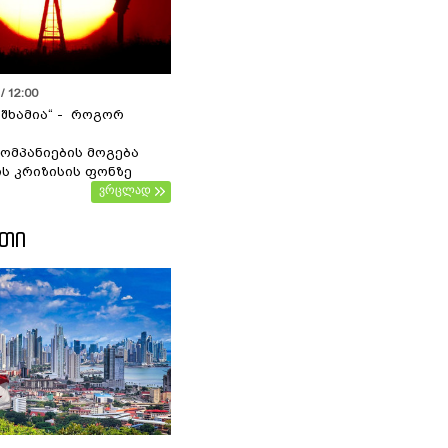
/ 12:00
 შხამია“ - როგორ
ომპანიების მოგება
ს კრიზისის ფონზე
ვრცლად
ᲔᲗᲘ