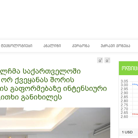
ᲢᲔᲥᲜᲝᲚᲝᲒᲘᲔᲑᲘ
ᲐᲜᲐᲚᲘᲖᲘ
ᲞᲔᲠᲡᲝᲜᲐ
ᲣᲫᲠᲐᲕᲘ ᲥᲝᲜᲔᲑᲐ
ოფიც
 ელჩმა საქართველოში
 ორ ქვეყანას შორის
ის გაფორმებაზე ინტენსიური
კითხი განიხილეს
1 USD