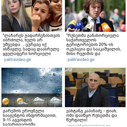
"ლაზარეს გადარჩენისთვის
"რუსეთმა განახორციელა
იბრძოლა, ხელს არ
საქართველოს
უშვებდა… ცურვაც იქ
ტერიტორიების 20%-ის
ისწავლე, სადაც დაასრულე
ოკუპაცია და სააკაშვილის,
ყველაფერი ხორციელი
მისი რეჟიმის და
ცხოვრებიდან" – რას წერს
"ნაცმოძრაობის" ღალატი
palitravideo.ge
palitravideo.ge
ხობში დაღუპული დედა-
ვერანაირად ვერ
შვილის ახლობელი?
გადაფარავს ამ
დანაშაულს" - ირაკლი
კობახიძე
გარემოს ეროვნული
ვახტანგ კაპანაძე - დიახ,
სააგენტოს ინფორმაციით,
ომი დაიწყო რუსეთმა და
9-11 აგვისტოს
წერტილი!
საქართველოში
www.interpressnews.ge