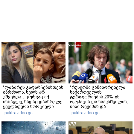
"ლაზარეს გადარჩენისთვის
"რუსეთმა განახორციელა
იბრძოლა, ხელს არ
საქართველოს
უშვებდა… ცურვაც იქ
ტერიტორიების 20%-ის
ისწავლე, სადაც დაასრულე
ოკუპაცია და სააკაშვილის,
ყველაფერი ხორციელი
მისი რეჟიმის და
ცხოვრებიდან" – რას წერს
"ნაცმოძრაობის" ღალატი
palitravideo.ge
palitravideo.ge
ხობში დაღუპული დედა-
ვერანაირად ვერ
შვილის ახლობელი?
გადაფარავს ამ
დანაშაულს" - ირაკლი
კობახიძე