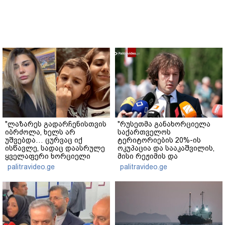
"ლაზარეს გადარჩენისთვის
"რუსეთმა განახორციელა
იბრძოლა, ხელს არ
საქართველოს
უშვებდა… ცურვაც იქ
ტერიტორიების 20%-ის
ისწავლე, სადაც დაასრულე
ოკუპაცია და სააკაშვილის,
ყველაფერი ხორციელი
მისი რეჟიმის და
ცხოვრებიდან" – რას წერს
"ნაცმოძრაობის" ღალატი
palitravideo.ge
palitravideo.ge
ხობში დაღუპული დედა-
ვერანაირად ვერ
შვილის ახლობელი?
გადაფარავს ამ
დანაშაულს" - ირაკლი
კობახიძე