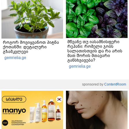
მწვანე თუ იასამნისფერი
როგორ მოვიყვანოთ პიტნა
რეჰანი: რომელი ჯობს
ქოთანში: დეტალური
სალათისთვის და რა არის
გზამკვლევი
მათ შორის მთავარი
gemrielia.ge
განსხვავება?
gemrielia.ge
sponsored by
ContentRoom