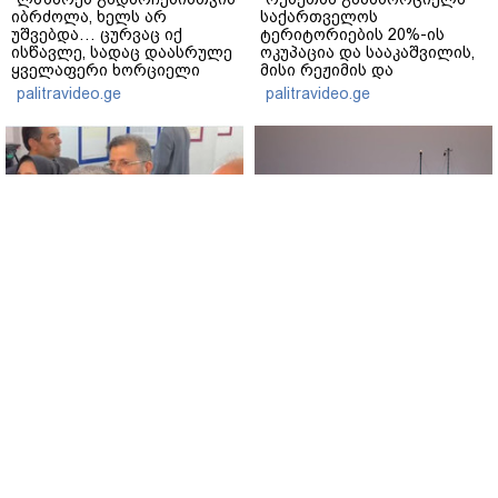
იბრძოლა, ხელს არ
საქართველოს
უშვებდა… ცურვაც იქ
ტერიტორიების 20%-ის
ისწავლე, სადაც დაასრულე
ოკუპაცია და სააკაშვილის,
ყველაფერი ხორციელი
მისი რეჟიმის და
ცხოვრებიდან" – რას წერს
"ნაცმოძრაობის" ღალატი
palitravideo.ge
palitravideo.ge
ხობში დაღუპული დედა-
ვერანაირად ვერ
შვილის ახლობელი?
გადაფარავს ამ
დანაშაულს" - ირაკლი
კობახიძე
აბას არაღჩი - ამერიკასთან
ირანის უსაფრთხოების
ამჟამად მოლაპარაკებებს
სამსახურის ხელმძღვანელი
არ ვაწარმოებთ
ჰორმუზის სრუტის
გახსნამდე აშშ-ს
www.interpressnews.ge
მოთხოვნებს უყენებს
www.interpressnews.ge
სიახლეები
/
03.02.2021 / 11:38