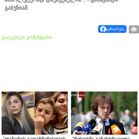
გაბუნიამ.
გაზიარება
გააკეთეთ კომენტარი
"ლაზარეს გადარჩენისთვის
"რუსეთმა განახორციელა