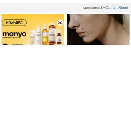
sponsored by
ContentRoom
ფერმენტირებული
როდის არის ხალი საშიში
ინგრედიენტები კანის
და როგორია მისი
მოვლაში - კორეული
მოშორების მარტივი და
ინოვაციური ბრენდი Manyo
უსაფრთხო გზები
საქართველოშია