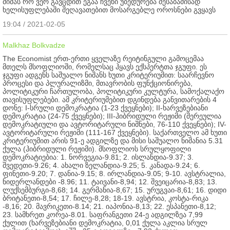
მიშას რო ვერ გავცდით ეგაა ჩვენი უბედურება შესაბამისად
ხელისუფლებაში შეღავათებით მოსარგებლე ოროსნები გვყავს
19:04 / 2021-02-05
Malkhaz Bolkvadze
The Economist ერთ-ერთი ყველაზე რეიტინგული გამოცემაა
მთელს მსოფლიოში, რომელსაც ჰყავს ექსპერტთა ჯგუფი. ეს
ჯგუფი ადგენს საშუალო ნიშანს ხუთი კრიტერიუმით: საარჩევნო
პროცესი და პლურალიზმი, მთავრობის ფუნქციონირება,
პოლიტიკური ჩართულობა, პოლიტიკური კულტურა, სამოქალაქო
თავისუფლებები. ამ კრიტერიუმებით დგინდება განვითარების 4
დონე: I-სრული დემოკრატია (1-23 ქვეყნები); II-ხარვეზებიანი
დემოკრატია (24-75 ქვეყნები); III-ჰიბრიდული რეჟიმი (შერეულია
დემოკრატიული და ავტორიტარული ნიშნები, 76-110 ქვეყნები); IV-
ავტორიტარული რეჟიმი (111-167 ქვეყნები). საქართველო ამ ხუთი
კრიტერიუმით არის 91-ე ადგილზე და მისი საშუალო ნიშანია 5.31
ქულა (ჰიბრიდული რეჟიმი). მსოფლიოს სრულყოფილი
დემოკრატიებია: 1. ნორვეგია-9.81; 2. ისლანდია-9.37; 3.
შვედეთი-9.26; 4. ახალი ზელანდია-9.25; 5. კანადა-9.24; 6.
ფინეთი-9.20; 7. დანია-9.15; 8. ირლანდია-9.05; 9-10. ავსტრალია,
ნიდერლანდები -8.96; 11. ტაივანი-8,94; 12. შვეიცარია-8,83; 13.
ლუქსემბურგი-8,68; 14. გერმანია-8,67; 15. ურუგვაი-8,61; 16. დიდი
ბრიტანეთი-8,54; 17. ჩილე-8,28; 18-19. ავსტრია, კოსტა-რიკა
-8,16; 20. მავრიკეთი-8.14; 21. იაპონია-8,13; 22. ესპანეთი-8,12;
23. სამხრეთ კორეა-8.01. საფრანგეთი 24-ე ადგილზეა 7,99
ქულით (ხარვეზებიანი დემოკრატია, 0,01 ქულა აკლია სრულ