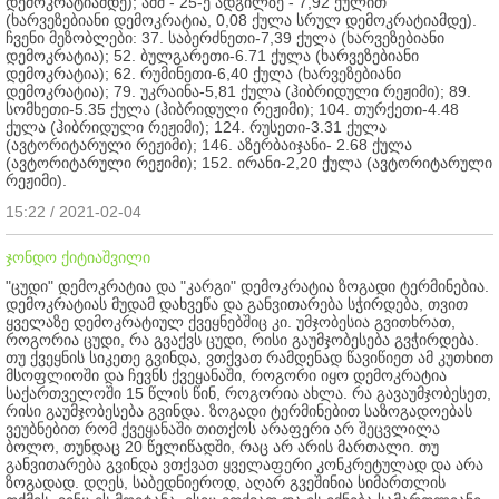
დემოკრატიამდე); აშშ - 25-ე ადგილზე - 7,92 ქულით
(ხარვეზებიანი დემოკრატია, 0,08 ქულა სრულ დემოკრატიამდე).
ჩვენი მეზობლები: 37. საბერძნეთი-7,39 ქულა (ხარვეზებიანი
დემოკრატია); 52. ბულგარეთი-6.71 ქულა (ხარვეზებიანი
დემოკრატია); 62. რუმინეთი-6,40 ქულა (ხარვეზებიანი
დემოკრატია); 79. უკრაინა-5,81 ქულა (ჰიბრიდული რეჟიმი); 89.
სომხეთი-5.35 ქულა (ჰიბრიდული რეჟიმი); 104. თურქეთი-4.48
ქულა (ჰიბრიდული რეჟიმი); 124. რუსეთი-3.31 ქულა
(ავტორიტარული რეჟიმი); 146. აზერბაიჯანი- 2.68 ქულა
(ავტორიტარული რეჟიმი); 152. ირანი-2,20 ქულა (ავტორიტარული
რეჟიმი).
15:22 / 2021-02-04
ჯონდო ქიტიაშვილი
"ცუდი" დემოკრატია და "კარგი" დემოკრატია ზოგადი ტერმინებია.
დემოკრატიას მუდამ დახვეწა და განვითარება სჭირდება, თვით
ყველაზე დემოკრატიულ ქვეყნებშიც კი. უმჯობესია გვითხრათ,
როგორია ცუდი, რა გვაქვს ცუდი, რისი გაუმჯობესება გვჭირდება.
თუ ქვეყნის სიკეთე გვინდა, ვთქვათ რამდენად წავიწიეთ ამ კუთხით
მსოფლიოში და ჩევნს ქვეყანაში, როგორი იყო დემოკრატია
საქართველოში 15 წლის წინ, როგორია ახლა. რა გავაუმჯობესეთ,
რისი გაუმჯობესება გვინდა. ზოგადი ტერმინებით საზოგადოებას
ვეუბნებით რომ ქვეყანაში თითქოს არაფერი არ შეცვლილა
ბოლო, თუნდაც 20 წელიწადში, რაც არ არის მართალი. თუ
განვითარება გვინდა ვთქვათ ყველაფერი კონკრეტულად და არა
ზოგადად. დღეს, საბედნიეროდ, აღარ გვეშინია სიმართლის