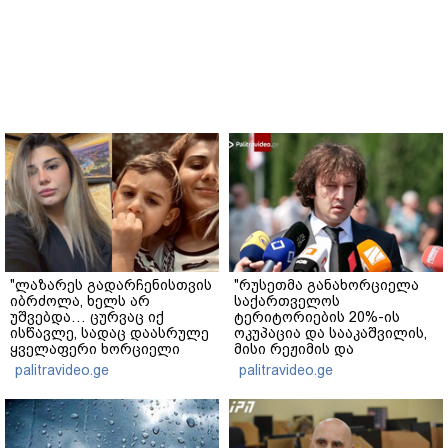
"ლაზარეს გადარჩენისთვის
"რუსეთმა განახორციელა
იბრძოლა, ხელს არ
საქართველოს
უშვებდა… ცურვაც იქ
ტერიტორიების 20%-ის
ისწავლე, სადაც დაასრულე
ოკუპაცია და სააკაშვილის,
ყველაფერი ხორციელი
მისი რეჟიმის და
ცხოვრებიდან" – რას წერს
"ნაცმოძრაობის" ღალატი
palitravideo.ge
palitravideo.ge
ხობში დაღუპული დედა-
ვერანაირად ვერ
შვილის ახლობელი?
გადაფარავს ამ
დანაშაულს" - ირაკლი
კობახიძე