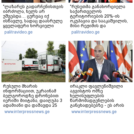
"ლაზარეს გადარჩენისთვის
"რუსეთმა განახორციელა
იბრძოლა, ხელს არ
საქართველოს
უშვებდა… ცურვაც იქ
ტერიტორიების 20%-ის
ისწავლე, სადაც დაასრულე
ოკუპაცია და სააკაშვილის,
ყველაფერი ხორციელი
მისი რეჟიმის და
ცხოვრებიდან" – რას წერს
"ნაცმოძრაობის" ღალატი
palitravideo.ge
palitravideo.ge
ხობში დაღუპული დედა-
ვერანაირად ვერ
შვილის ახლობელი?
გადაფარავს ამ
დანაშაულს" - ირაკლი
კობახიძე
რუსული მხარის
ირაკლი ფავლენიშვილი
ინფორმაციით, უკრაინამ
აგვისტოს ომზე
ბელგოროდზე დრონებით
ხელისუფლების
იერიში მიიტანა, დაიღუპა 3
წარმომადგენლების
ადამიანი და დაშავდა 25
განცხადებებზე - ეს არის
ეროვნული ინტერესების
www.interpressnews.ge
www.interpressnews.ge
აშკარა ღალატი - არავის
შერჩება რუსული სქემის
ნაწილად ყოფნა