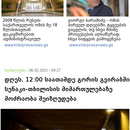
2008 წლის რუსეთ-
გიორგი ბარამიძე - ომის
საქართველოს ომის მე-18
პირველ დღეებში, ტყვეების
წლისთავთან
გაცვლის, თუ სხვა მძიმე
დაკავშირებით
პროცესების აღსაწერად,
ადმინისტრაციულ
სხვა სიტყვის გამოყენება
შენობებზე სახელმწიფო
აჯობებდა - არასდროს
www.interpressnews.ge
www.interpressnews.ge
დროშები დაეშვა
მითქვამს, რომ ჩვენები
ხელებაწეულს ან
დატყვევებულს
"ხვრეტდნენ", ეგ არასდროს
მინახავს და არც რაიმე
სიახლეები
/
06.02.2021 / 09:27
ფაქტი ვიცი
დღეს, 12:00 საათამდე გორის გვირაბში
სენაკი-თბილისის მიმართულებაზე
მოძრაობა შეიზღუდება