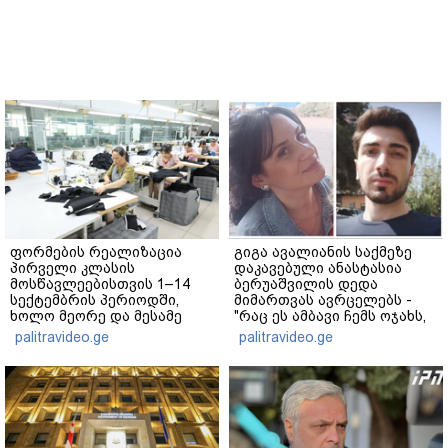
ფორმების რეალიზაცია
გიგა ავალიანის საქმეზე
პირველი კლასის
დაკავებული ანასტასია
მოსწავლეებისთვის 1–14
ბერუაშვილის დედა
სექტემბრის პერიოდში,
მიმართვას ავრცელებს -
ხოლო მეორე და მესამე
"რაც ეს ამბავი ჩემს ოჯახს,
ეტაპებზე...
ჩემს ანასტასიას გადახდა
palitravideo.ge
palitravideo.ge
თავს, მის მერე მე მე არ
ვარ"