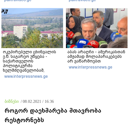
ხობში დაღუპული დედა-
ვერანაირად ვერ
შვილის ახლობელი?
გადაფარავს ამ
დანაშაულს" - ირაკლი
კობახიძე
ოკუპირებული ცხინვალის
აბას არაღჩი - ამერიკასთან
ე.წ. საგარეო უწყება -
ამჟამად მოლაპარაკებებს
საქართველოს
არ ვაწარმოებთ
პოლიტიკურმა
www.interpressnews.ge
ხელმძღვანელობამ,
ირაკლი კობახიძის სახით,
www.interpressnews.ge
ოფიციალურად აღიარა
მიხეილ სააკაშვილი
სამხედრო აგრესიის
დამნაშავედ - 2008 წლის
აგვისტოს ომზე
ბიზნესი
/
08.02.2021 / 16:36
პასუხისმგებლობა უნდა
დაეკისროს ქვეყანას
როგორ დაეხმარება მთავრობა
რესტორნებს