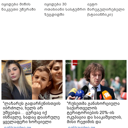
იყიდება მიწის
იყიდება 30
ავტო
ნაკვეთი უწერაში
ოთახიანი სასტუმრო
მარეგულირებელი
ზუგდიდში
(სტაიანჩიკი)
"ლაზარეს გადარჩენისთვის
"რუსეთმა განახორციელა
იბრძოლა, ხელს არ
საქართველოს
უშვებდა… ცურვაც იქ
ტერიტორიების 20%-ის
ისწავლე, სადაც დაასრულე
ოკუპაცია და სააკაშვილის,
ყველაფერი ხორციელი
მისი რეჟიმის და
ცხოვრებიდან" – რას წერს
"ნაცმოძრაობის" ღალატი
palitravideo.ge
palitravideo.ge