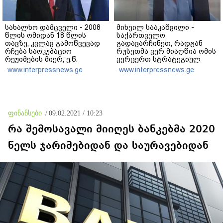
სახალხო დამცველი - 2008
მიხეილ სააკაშვილი -
წლის ომიდან 18 წლის
საქართველო
თავზე, კვლავ გამოწვევად
გადავარჩინეთ, რადგან
რჩება საოკუპაციო
რუსეთმა ვერ მიაღწია ომის
რეჟიმების მიერ, ე.წ.
ვერცერთ სტრატეგიულ
საზღვრის უკანონო
მიზანს - ჩვენ ღირსება და
www.interpressnews.ge
www.interpressnews.ge
კვეთისთვის, პირთა
თავისუფლება დავიცავით,
უკანონო დაკავებების და
დაუნდობელ იმპერიას
პატიმრობის პრაქტიკა,
ხელი შევუბრუნეთ,
ასევე მშობლიურ ენაზე
მსოფლიო დავარწმუნეთ,
განათლების
რომ ღირსი ვიყავით
ფინანსები
/
09.02.2021 / 10:23
ხელმისაწვდომობა
მხარდაჭერის
რა შემოსავალი მიიღეს ბანკებმა 2020
წელს ჯარიმებიდან და საურავებიდან