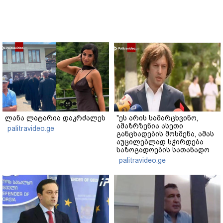
ლანა ლატარია დაკრძალეს
"ეს არის სამარცხვინო,
ამაზრზენია ასეთი
palitravideo.ge
განცხადების მოსმენა, ამას
აუცილებლად სჭირდება
საზოგადოების სათანადო
რეაქცია" - ირაკლი
palitravideo.ge
კობახიძე