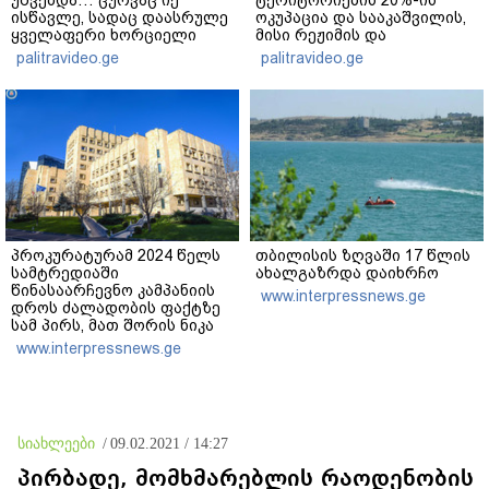
ისწავლე, სადაც დაასრულე
ოკუპაცია და სააკაშვილის,
ყველაფერი ხორციელი
მისი რეჟიმის და
ცხოვრებიდან" – რას წერს
"ნაცმოძრაობის" ღალატი
palitravideo.ge
palitravideo.ge
ხობში დაღუპული დედა-
ვერანაირად ვერ
შვილის ახლობელი?
გადაფარავს ამ
დანაშაულს" - ირაკლი
კობახიძე
პროკურატურამ 2024 წელს
თბილისის ზღვაში 17 წლის
სამტრედიაში
ახალგაზრდა დაიხრჩო
წინასაარჩევნო კამპანიის
www.interpressnews.ge
დროს ძალადობის ფაქტზე
სამ პირს, მათ შორის ნიკა
მელიას თანმხლებ პირებს
www.interpressnews.ge
ბრალდება წარუდგინა
სიახლეები
/
09.02.2021 / 14:27
პირბადე, მომხმარებლის რაოდენობის