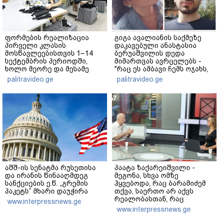
ფორმების რეალიზაცია
გიგა ავალიანის საქმეზე
პირველი კლასის
დაკავებული ანასტასია
მოსწავლეებისთვის 1–14
ბერუაშვილის დედა
სექტემბრის პერიოდში,
მიმართვას ავრცელებს -
ხოლო მეორე და მესამე
"რაც ეს ამბავი ჩემს ოჯახს,
ეტაპებზე...
ჩემს ანასტასიას გადახდა
palitravideo.ge
palitravideo.ge
თავს, მის მერე მე მე არ
ვარ"
აშშ-ის სენატმა რუსეთისა
პაატა ზაქარეიშვილი -
და ირანის წინააღმდეგ
მეგონა, სხვა ომზე
სანქციების ე.წ. „გრემის
ჰყვებოდა, რაც ბარამიძემ
პაკეტს” მხარი დაუჭირა
თქვა, საერთო არ აქვს
რეალობასთან, რაც
www.interpressnews.ge
აფხაზეთში იყო - შემიძლია
www.interpressnews.ge
ადამიანებს ვაჩვენო