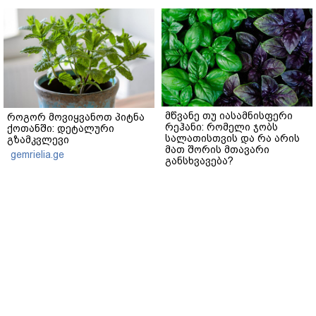
მწვანე თუ იასამნისფერი
როგორ მოვიყვანოთ პიტნა
რეჰანი: რომელი ჯობს
ქოთანში: დეტალური
სალათისთვის და რა არის
გზამკვლევი
მათ შორის მთავარი
gemrielia.ge
განსხვავება?
gemrielia.ge
sponsored by
ContentRoom