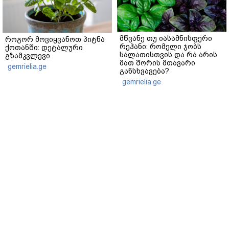
მწვანე თუ იასამნისფერი
როგორ მოვიყვანოთ პიტნა
რეჰანი: რომელი ჯობს
ქოთანში: დეტალური
სალათისთვის და რა არის
გზამკვლევი
მათ შორის მთავარი
gemrielia.ge
განსხვავება?
gemrielia.ge
sponsored by
ContentRoom
ფერმენტირებული
როდის არის ხალი საშიში
ინგრედიენტები კანის
და როგორია მისი
მოვლაში - კორეული
მოშორების მარტივი და
ინოვაციური ბრენდი Manyo
უსაფრთხო გზები