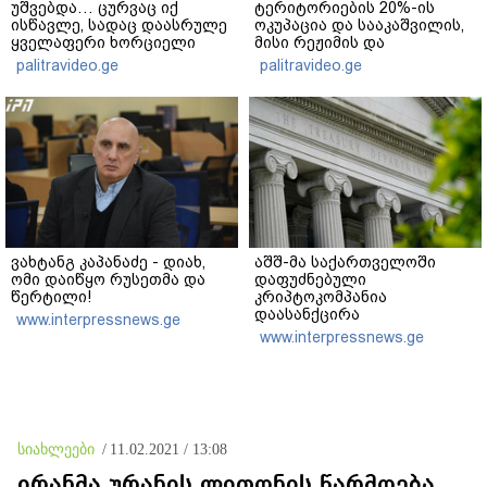
უშვებდა… ცურვაც იქ
ტერიტორიების 20%-ის
ისწავლე, სადაც დაასრულე
ოკუპაცია და სააკაშვილის,
ყველაფერი ხორციელი
მისი რეჟიმის და
ცხოვრებიდან" – რას წერს
"ნაცმოძრაობის" ღალატი
palitravideo.ge
palitravideo.ge
ხობში დაღუპული დედა-
ვერანაირად ვერ
შვილის ახლობელი?
გადაფარავს ამ
დანაშაულს" - ირაკლი
კობახიძე
ვახტანგ კაპანაძე - დიახ,
აშშ-მა საქართველოში
ომი დაიწყო რუსეთმა და
დაფუძნებული
წერტილი!
კრიპტოკომპანია
დაასანქცირა
www.interpressnews.ge
www.interpressnews.ge
სიახლეები
/
11.02.2021 / 13:08
ირანმა ურანის ლითონის წარმოება