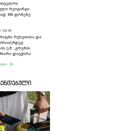
რთველოს
ული რეიტინგი
დ, BB დონეზე
/ 10:15
სენატმა რუსეთისა და
წინააღმდეგ
ის ე.წ. „გრემის
 მხარი დაუჭირა
ატია
ᲛᲔᲜᲓᲔᲑᲣᲚᲘ