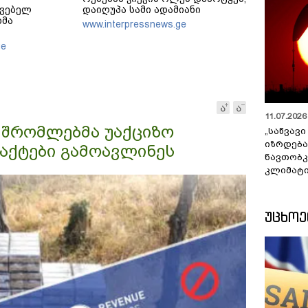
ავებელ
დაიღუპა სამი ადამიანი
ხმა
www.interpressnews.ge
ge
11.07.2026 
მშრომლებმა უაქციზო
„საწვავი
იზრდება
ფაქტები გამოავლინეს
ნავთობკ
კლიმატი
ᲣᲪᲮᲝ