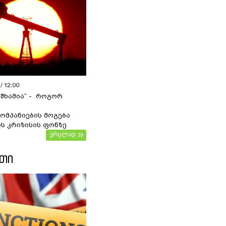
/ 12:00
 შხამია“ - როგორ
ომპანიების მოგება
ს კრიზისის ფონზე
ვრცლად
ᲔᲗᲘ