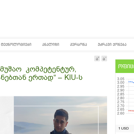
ᲢᲔᲥᲜᲝᲚᲝᲒᲘᲔᲑᲘ
ᲐᲜᲐᲚᲘᲖᲘ
ᲞᲔᲠᲡᲝᲜᲐ
ᲣᲫᲠᲐᲕᲘ ᲥᲝᲜᲔᲑᲐ
ოფიც
იმუშაო კომპეტენტურ,
ნებთან ერთად“ – KIU-ს
1 USD