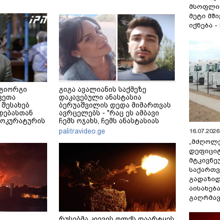
მსოფლი
მეტი მშ
იქნება -
 გიორგი
გიგა ავალიანის საქმეზე
ვეთა
დაკავებული ანასტასია
 შესახებ
ბერუაშვილის დედა მიმართვას
დებასთან
ავრცელებს - "რაც ეს ამბავი
როკურატურის
ჩემს ოჯახს, ჩემს ანასტასიას
გადახდა თავს, მის მერე მე მე
palitravideo.ge
16.07.2026 
არ ვარ"
„მძღოლ
დეფიცი
მტკივნ
საქართ
გადაზიდ
აისახებ
გაღრმავ
რუსებმა კიევის ოლქს დაარტყეს,