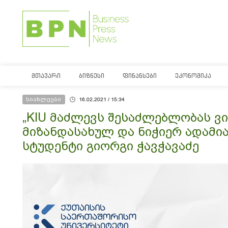
ᲛᲗᲐᲕᲐᲠᲘ
ᲑᲘᲖᲜᲔᲡᲘ
ᲤᲘᲜᲐᲜᲡᲔᲑᲘ
ᲔᲙᲝᲜᲝᲛᲘᲙᲐ
სიახლეები
16.02.2021 / 15:34
„KIU მაძლევს შესაძლებლობას ვ
მიზანდასახულ და ნიჭიერ ადამია
სტუდენტი გიორგი ჭავჭავაძე