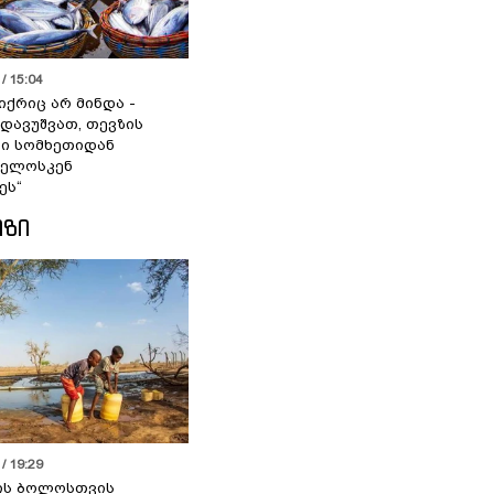
/ 15:04
იქრიც არ მინდა -
 დავუშვათ, თევზის
დი სომხეთიდან
ველოსკენ
ეს“
ᲘᲖᲘ
/ 19:29
ის ბოლოსთვის