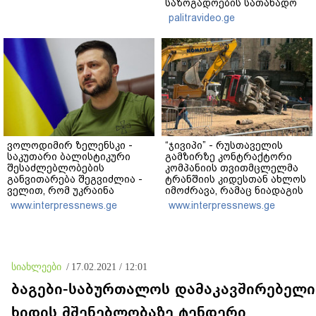
საზოგადოების სათანადო
რეაქცია" - ირაკლი
palitravideo.ge
კობახიძე
ვოლოდიმირ ზელენსკი -
“ჯივიპი” - რუსთაველის
საკუთარი ბალისტიკური
გამზირზე კონტრაქტორი
შესაძლებლობების
კომპანიის თვითმცლელმა
განვითარება შეგვიძლია -
ტრანშიის კიდესთან ახლოს
ველით, რომ უკრაინა
იმოძრავა, რამაც ნიადაგის
საჭირო შედეგებს 2026–
ჩამოშლა და ტექნიკის
www.interpressnews.ge
www.interpressnews.ge
2027 წლებში მიაღწევს
მოცურება გამოიწვია,
გადაბრუნდა ავტომანქანა,
თვითმცლელში
იმყოფებოდა
მცირეწლოვანი ბავშვი
სიახლეები
/
17.02.2021 / 12:01
ბაგები-საბურთალოს დამაკავშირებელი
ხიდის მშენებლობაზე ტენდერი