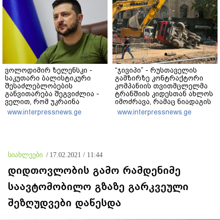
ვოლოდიმირ ზელენსკი -
“ჯივიპი” - რუსთაველის
საკუთარი ბალისტიკური
გამზირზე კონტრაქტორი
შესაძლებლობების
კომპანიის თვითმცლელმა
განვითარება შეგვიძლია -
ტრანშიის კიდესთან ახლოს
ველით, რომ უკრაინა
იმოძრავა, რამაც ნიადაგის
საჭირო შედეგებს 2026–
ჩამოშლა და ტექნიკის
www.interpressnews.ge
www.interpressnews.ge
2027 წლებში მიაღწევს
მოცურება გამოიწვია,
გადაბრუნდა ავტომანქანა,
თვითმცლელში
იმყოფებოდა
მცირეწლოვანი ბავშვი
სიახლეები
/
17.02.2021 / 11:44
დიდთოვლობის გამო რამდენიმე
საავტომობილო გზაზე გარკვეული
შეზღუდვები დაწესდა