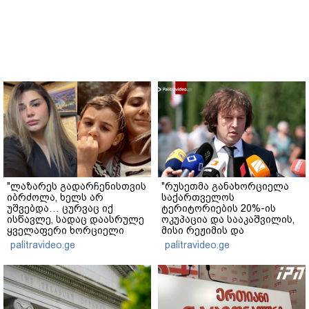
"ლაზარეს გადარჩენისთვის
"რუსეთმა განახორციელა
იბრძოლა, ხელს არ
საქართველოს
უშვებდა… ცურვაც იქ
ტერიტორიების 20%-ის
ისწავლე, სადაც დაასრულე
ოკუპაცია და სააკაშვილის,
ყველაფერი ხორციელი
მისი რეჟიმის და
ცხოვრებიდან" – რას წერს
"ნაცმოძრაობის" ღალატი
palitravideo.ge
palitravideo.ge
ხობში დაღუპული დედა-
ვერანაირად ვერ
შვილის ახლობელი?
გადაფარავს ამ
დანაშაულს" - ირაკლი
კობახიძე