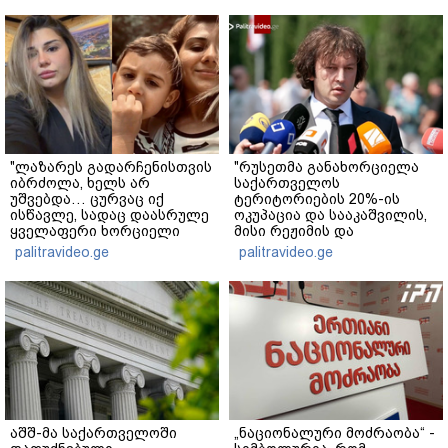
"ლაზარეს გადარჩენისთვის
"რუსეთმა განახორციელა
იბრძოლა, ხელს არ
საქართველოს
უშვებდა… ცურვაც იქ
ტერიტორიების 20%-ის
ისწავლე, სადაც დაასრულე
ოკუპაცია და სააკაშვილის,
ყველაფერი ხორციელი
მისი რეჟიმის და
ცხოვრებიდან" – რას წერს
"ნაცმოძრაობის" ღალატი
palitravideo.ge
palitravideo.ge
ხობში დაღუპული დედა-
ვერანაირად ვერ
შვილის ახლობელი?
გადაფარავს ამ
დანაშაულს" - ირაკლი
კობახიძე
აშშ-მა საქართველოში
„ნაციონალური მოძრაობა“ -