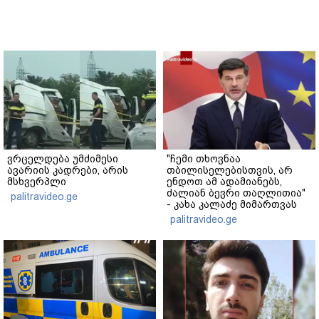
ვრცელდება უმძიმესი
"ჩემი თხოვნაა
ავარიის კადრები, არის
თბილისელებისთვის, არ
მსხვერპლი
ენდოთ ამ ადამიანებს,
ძალიან ბევრი თაღლითია"
palitravideo.ge
- კახა კალაძე მიმართვას
ავრცელებს
palitravideo.ge