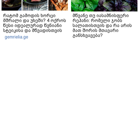
რატომ გამოდის ხორცი
მწვანე თუ იასამნისფერი
მშრალი და უხეში? 4 ოქროს
რეჰანი: რომელი ჯობს
წესი იდეალურად წვნიანი
სალათისთვის და რა არის
სტეიკისა და მწვადისთვის
მათ შორის მთავარი
განსხვავება?
gemrielia.ge
gemrielia.ge
sponsored by
ContentRoom
ფერმენტირებული
როდის არის ხალი საშიში
ინგრედიენტები კანის
და როგორია მისი
მოვლაში - კორეული
მოშორების მარტივი და
ინოვაციური ბრენდი Manyo
უსაფრთხო გზები
საქართველოშია