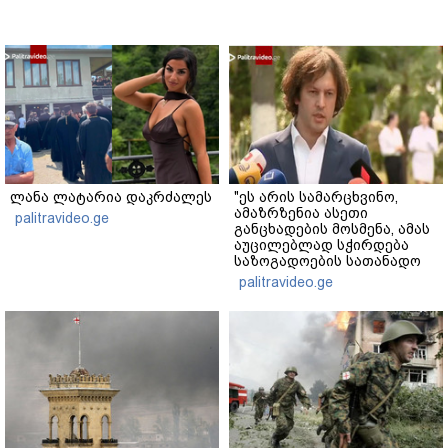
ლანა ლატარია დაკრძალეს
"ეს არის სამარცხვინო,
ამაზრზენია ასეთი
palitravideo.ge
განცხადების მოსმენა, ამას
აუცილებლად სჭირდება
საზოგადოების სათანადო
რეაქცია" - ირაკლი
palitravideo.ge
კობახიძე