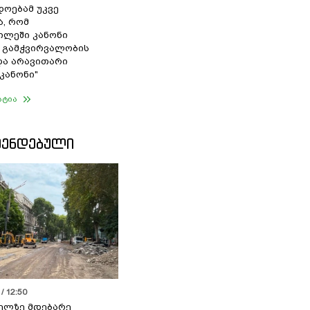
დოებამ უკვე
ა, რომ
ილეში კანონი
 გამჭვირვალობის
და არავითარი
კანონი"
ატია
ᲛᲔᲜᲓᲔᲑᲣᲚᲘ
/ 12:50
ელზე მდებარე