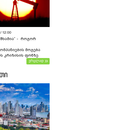
/ 12:00
 შხამია“ - როგორ
ომპანიების მოგება
ს კრიზისის ფონზე
ვრცლად
ᲔᲗᲘ