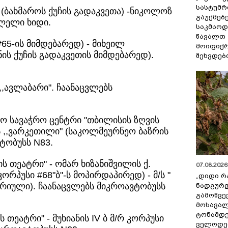
სასტუმრ
 (ბახმაროს ქუჩის გადაკვეთა) -ნიკოლოზ
გაუქმებე
ვლელი ხიდი.
საკმაოდ
წავალთ 
#65-ის მიმდებარედ) - მიხეილ
მოიფიქრ
ნის ქუჩის გადაკვეთის მიმდებარედ).
შეხვდებ
 ,,ავლაბარი". ჩაანაცვლებს
ო სავაჭრო ცენტრი "თბილისის ზღვის
ს ,,ვარკეთილი" (საკოლმეურნეო ბაზრის
ტობუსს N83.
ის თეატრი" - ომარ ხიზანიშვილის ქ.
07.08.2026 
ორპუსი #68"ბ"-ს მოპირდაპირედ) - მ/ს "
„დიდი რ
წრიული). ჩაანაცვლებს მიკროავტობუსს
ნადგურდ
გამოწვევ
მოსავალ
ტონამდ
 თეატრი" - მუხიანის IV ბ მ/რ კორპუსი
ველოდებ