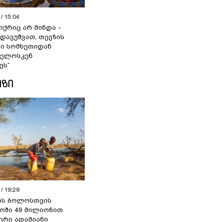
/ 15:04
იქრიც არ მინდა -
 დავუშვათ, თევზის
დი სომხეთიდან
ველოსკენ
ეს“
ᲘᲖᲘ
/ 19:29
ის ბოლოსთვის
ოში 49 მილიონით
იერი ადამიანი