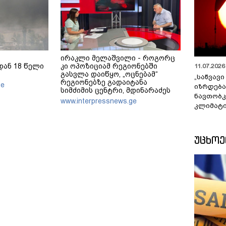
ირაკლი მელაშვილი - როგორც
ან 18 წელი
კი ოპოზიციამ რეგიონებში
11.07.2026 
გასვლა დაიწყო, „ოცნებამ“
„საწვავი
რეგიონებზე გადაიტანა
ge
იზრდება
სიმძიმის ცენტრი, მდინარაძეს
ნავთობკ
პოლიტიკური ფუნქცია ექნება:
www.interpressnews.ge
კლიმატი
არჩევნებისთვის მოამზადოს
საქართველო - მათი ამოცანაა,
მაქსიმალური უზრუნველყოფა
ოპოზიციის დასაქსაქსად
ᲣᲪᲮᲝ