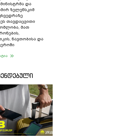
 მინისტრმა და
მირ ზელენსკიმ
შეხვედრაზე
ეს თავდაცვითი
ომლობა, მათ
რონების,
იკის, ნავთობისა და
ფეროში
ატია
ᲛᲔᲜᲓᲔᲑᲣᲚᲘ