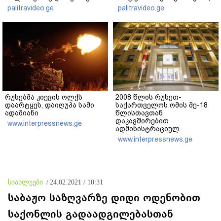
ეტაპებზე...
ჩემს ანასტასიას გადახდა
palitravideo.ge
palitravideo.ge
თავს, მის მერე მე მე არ
ვარ"
რუსებმა კიევის ოლქს
2008 წლის რუსეთ-
დაარტყეს, დაიღუპა სამი
საქართველოს ომის მე-18
ადამიანი
წლისთავთან
დაკავშირებით
www.interpressnews.ge
ადმინისტრაციულ
შენობებზე სახელმწიფო
www.interpressnews.ge
დროშები დაეშვა
სიახლეები
/
24.02.2021 / 10:31
საბაჟო საზღვარზე დიდი ოდენობით
საქონლის გადაადგილებასთან